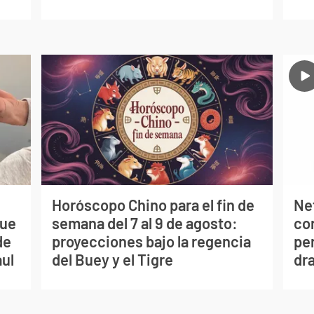
Horóscopo Chino para el fin de
Net
que
semana del 7 al 9 de agosto:
co
de
proyecciones bajo la regencia
per
aul
del Buey y el Tigre
dr