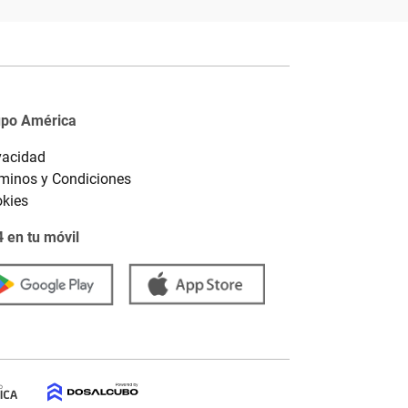
upo América
vacidad
minos y Condiciones
kies
 en tu móvil