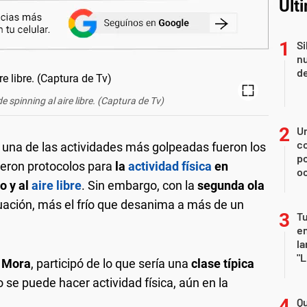
Últ
Si
nu
de
de spinning al aire libre. (Captura de Tv)
U
co
una de las actividades más golpeadas fueron los
p
ieron protocolos para
la
actividad física
en
o
o y al
aire libre
. Sin embargo, con la
segunda ola
ituación, más el frío que desanima a más de un
Tu
en
la
"L
s Mora
, participó de lo que sería una
clase típica
 se puede hacer actividad física, aún en la
Qu