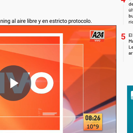
de
úl
b
ng al aire libre y en estricto protocolo.
rí
El
Ma
L
ar