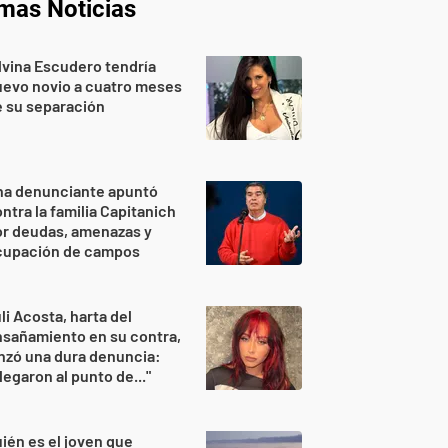
imas Noticias
lvina Escudero tendría
evo novio a cuatro meses
 su separación
na denunciante apuntó
ntra la familia Capitanich
or deudas, amenazas y
cupación de campos
li Acosta, harta del
sañamiento en su contra,
nzó una dura denuncia:
legaron al punto de..."
ién es el joven que