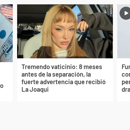
Tremendo vaticinio: 8 meses
Fur
antes de la separación, la
co
s
fuerte advertencia que recibió
per
vo
La Joaqui
dr