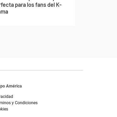
fecta para los fans del K-
ama
upo América
vacidad
minos y Condiciones
kies