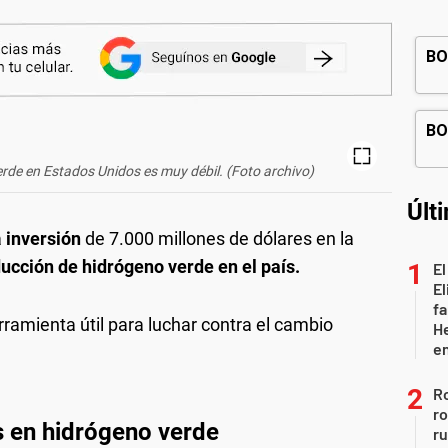
verde en Estados Unidos es muy débil. (Foto archivo)
Últ
a
inversión
de 7.000 millones de dólares en la
ducción de hidrógeno verde en el país.
El
El
fa
ramienta útil para luchar contra el cambio
He
e
Ro
ro
s en hidrógeno verde
r