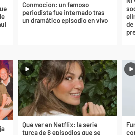
Ni 
Conmoción: un famoso
que
so
periodista fue internado tras
de
eli
un dramático episodio en vivo
aul
de
pr
Qué ver en Netflix: la serie
Fur
ja
turca de 8 episodios que se
co