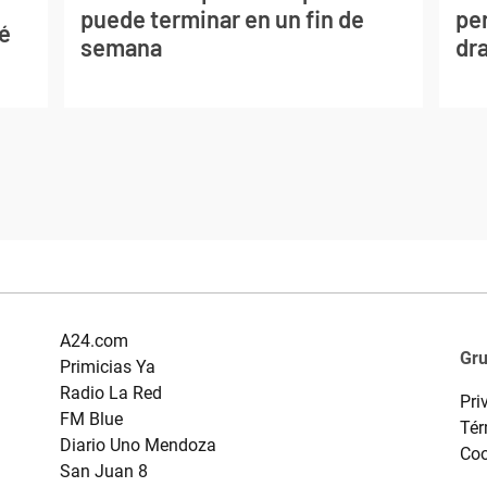
puede terminar en un fin de
per
sé
semana
dr
A24.com
Gr
Primicias Ya
Radio La Red
Pri
FM Blue
Tér
Diario Uno Mendoza
Coo
San Juan 8