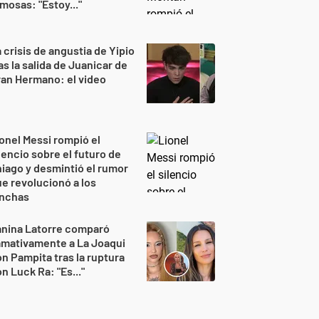
mosas: "Estoy..."
 crisis de angustia de Yipio
as la salida de Juanicar de
an Hermano: el video
onel Messi rompió el
lencio sobre el futuro de
iago y desmintió el rumor
e revolucionó a los
inchas
anina Latorre comparó
amativamente a La Joaqui
n Pampita tras la ruptura
n Luck Ra: "Es..."