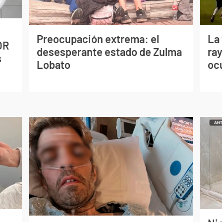
Preocupación extrema: el
La
OR
desesperante estado de Zulma
ray
s
Lobato
oc