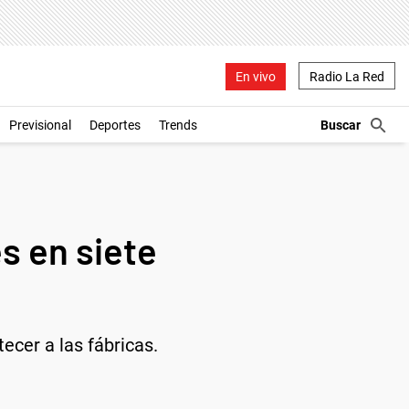
En vivo
Radio La Red
Previsional
Deportes
Trends
s en siete
ecer a las fábricas.