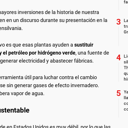
fa
ayores inversiones de la historia de nuestra
den en un discurso durante su presentación en la
La
tr
ensilvania.
Gr
ivo es que esas plantas ayuden a
sustituir
y el petróleo por hidrógeno verde
, una fuente de
Li
generar electricidad y abastecer fábricas.
si
Th
qu
rramienta útil para luchar contra el cambio
h
se sin generar gases de efecto invernadero.
Y
ibera vapor de agua.
ll
co
co
ustentable
rde en Estados Unidos es muy débil, por lo que las