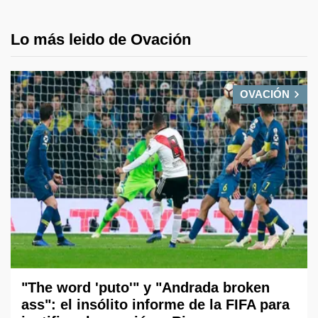
Lo más leido de Ovación
OVACIÓN
"The word 'puto'" y "Andrada broken
ass": el insólito informe de la FIFA para