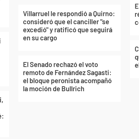
E
Villarruel le respondió a Quirno:
r
consideró que el canciller "se
c
excedió" y ratificó que seguirá
en su cargo
i
C
q
El Senado rechazó el voto
e
remoto de Fernández Sagasti:
el bloque peronista acompañó
la moción de Bullrich
i,
é: