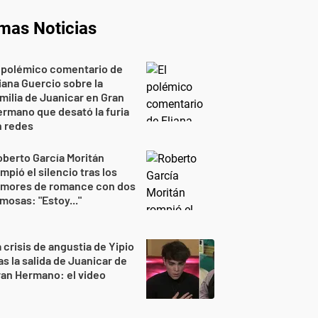
imas Noticias
 polémico comentario de
iana Guercio sobre la
milia de Juanicar en Gran
rmano que desató la furia
n redes
berto García Moritán
mpió el silencio tras los
umores de romance con dos
mosas: "Estoy..."
 crisis de angustia de Yipio
as la salida de Juanicar de
an Hermano: el video