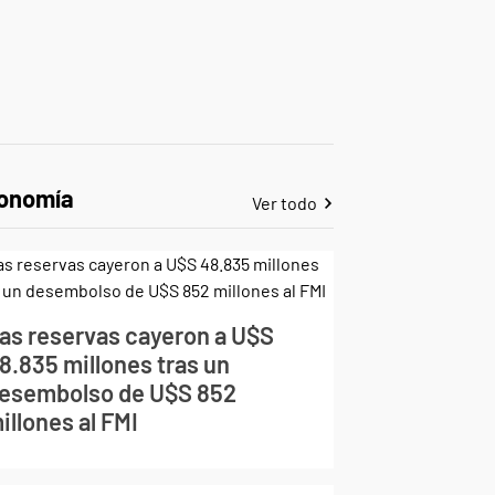
onomía
Ver todo
as reservas cayeron a U$S
8.835 millones tras un
esembolso de U$S 852
illones al FMI