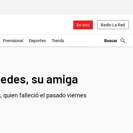
En vivo
Radio La Red
Previsional
Deportes
Trends
spedes, su amiga
 quien falleció el pasado viernes