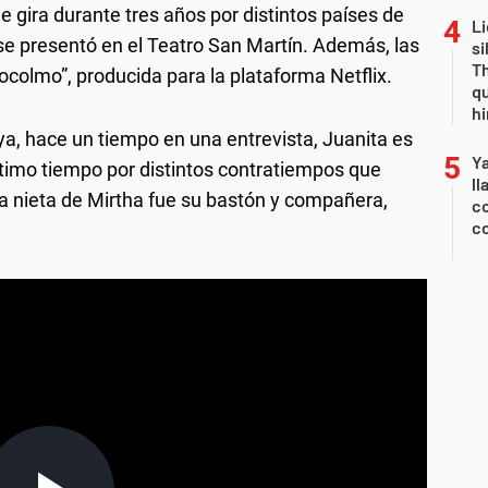
e gira durante tres años por distintos países de
Li
se presentó en el Teatro San Martín. Además, las
si
Th
tocolmo”, producida para la plataforma Netflix.
qu
h
ya, hace un tiempo en una entrevista, Juanita es
Y
ltimo tiempo por distintos contratiempos que
ll
la nieta de Mirtha fue su bastón y compañera,
co
co