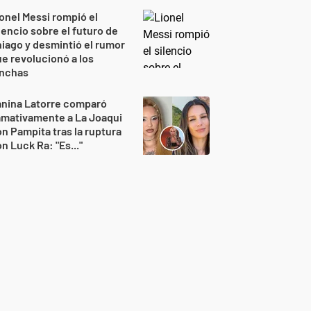
onel Messi rompió el
lencio sobre el futuro de
iago y desmintió el rumor
e revolucionó a los
inchas
anina Latorre comparó
amativamente a La Joaqui
n Pampita tras la ruptura
n Luck Ra: "Es..."