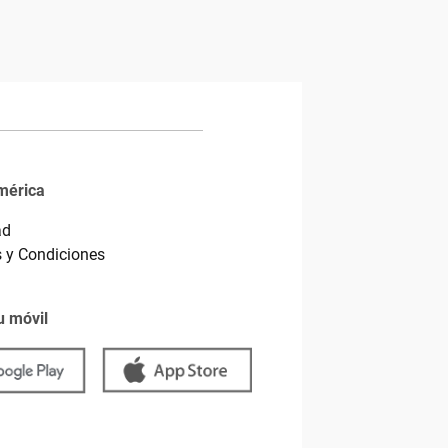
mérica
ad
 y Condiciones
u móvil