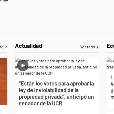
Actualidad
Ec
do
Ver todo
L
"Están los votos para aprobar la
4
ley de inviolabilidad de la
d
propiedad privada", anticipó un
m
senador de la UCR
e