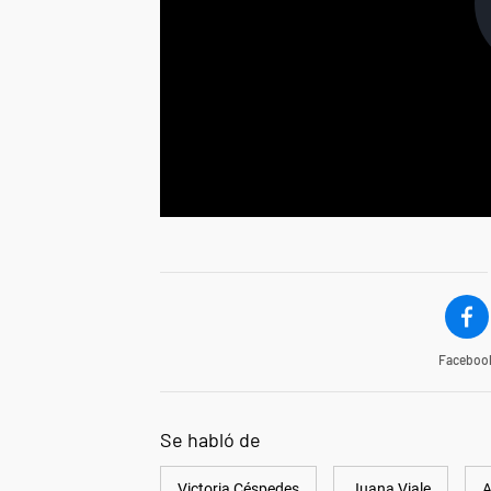
Faceboo
Se habló de
Victoria Céspedes
Juana Viale
A