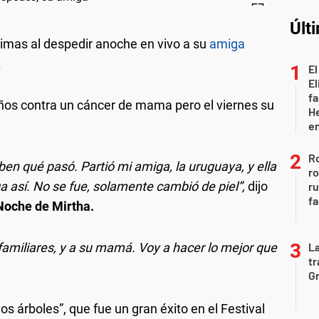
Últ
imas al despedir anoche en vivo a su
amiga
.
El
El
fa
años contra un cáncer de mama pero el viernes su
He
e
Ro
ben qué pasó. Partió mi amiga, la uruguaya, y ella
ro
 así. No se fue, solamente cambió de piel”,
dijo
r
fa
Noche de Mirtha.
familiares, y a su mamá. Voy a hacer lo mejor que
La
tr
Gr
os árboles”, que fue un gran éxito en el Festival