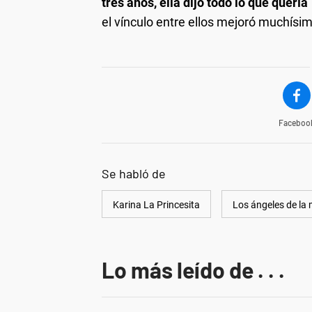
tres años, ella dijo todo lo que quería
el vínculo entre ellos mejoró muchísi
Faceboo
Se habló de
Karina La Princesita
Los ángeles de l
Lo más leído de . . .