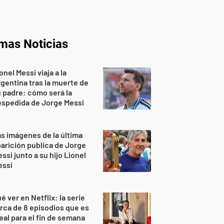
imas Noticias
onel Messi viaja a la
gentina tras la muerte de
 padre: cómo será la
espedida de Jorge Messi
s imágenes de la última
arición publica de Jorge
ssi junto a su hijo Lionel
essi
é ver en Netflix: la serie
rca de 8 episodios que es
eal para el fin de semana