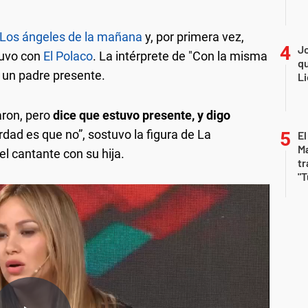
Los ángeles de la mañana
y, por primera vez,
Jo
 tuvo con
El Polaco
. La intérprete de "Con la misma
qu
 un padre presente.
Li
ron, pero
dice que estuvo presente, y digo
erdad es que no”, sostuvo la figura de La
El
Ma
l cantante con su hija.
tr
"T