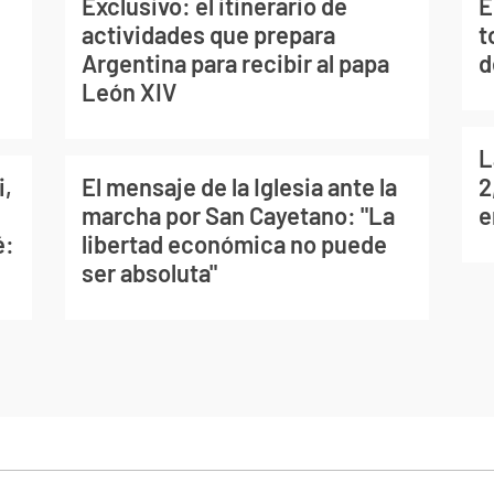
Exclusivo: el itinerario de
E
actividades que prepara
t
Argentina para recibir al papa
d
León XIV
L
i,
El mensaje de la Iglesia ante la
2
marcha por San Cayetano: "La
e
é:
libertad económica no puede
ser absoluta"