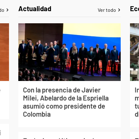
Actualidad
Ec
do
Ver todo
e
Con la presencia de Javier
I
Milei, Abelardo de la Espriella
m
asumió como presidente de
t
Colombia
d
i