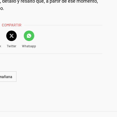
", detalló y resaltó que, a partir de ese momento,
mo.
COMPARTIR
k
Twitter
Whatsapp
a mañana