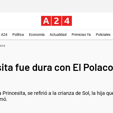
o A24
Política
Economía
Actualidad
Primicias Ya
Policiales
ñana
ita fue dura con El Polaco
Princesita, se refirió a la crianza de Sol, la hija q
rmó.