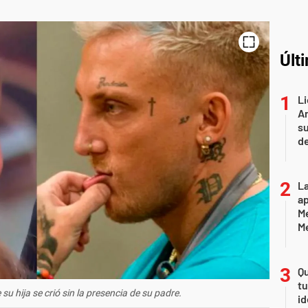
Últ
Li
Ar
su
d
La
ap
Me
M
Qu
tu
 su hija se crió sin la presencia de su padre.
id