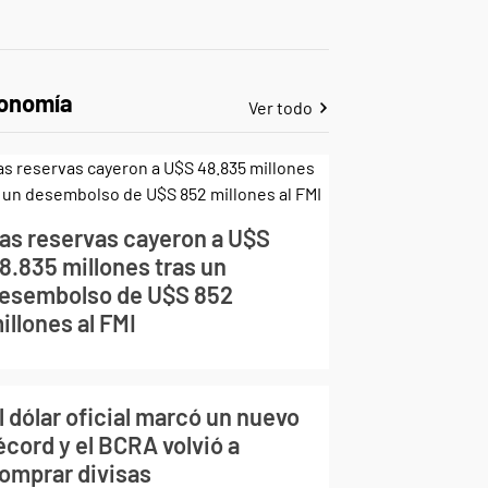
onomía
Ver todo
as reservas cayeron a U$S
8.835 millones tras un
esembolso de U$S 852
illones al FMI
l dólar oficial marcó un nuevo
écord y el BCRA volvió a
omprar divisas