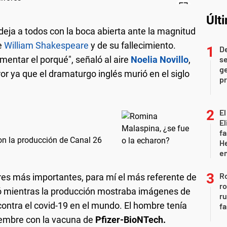
Últ
eja a todos con la boca abierta ante la magnitud
e
William Shakespeare
y de su fallecimiento.
D
entar el porqué", señaló al aire
Noelia Novillo
,
se
ge
rror ya que el dramaturgo inglés murió en el siglo
pr
El
El
fa
on la producción de Canal 26
He
e
Ro
es más importantes, para mí el más referente de
ro
icó mientras la producción mostraba imágenes de
r
contra el covid-19 en el mundo. El hombre tenía
fa
ciembre con la vacuna de
Pfizer-BioNTech.