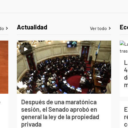
Actualidad
Ec
do
Ver todo
L
4
d
m
e
Después de una maratónica
E
sesión, el Senado aprobó en
r
general la ley de la propiedad
c
privada