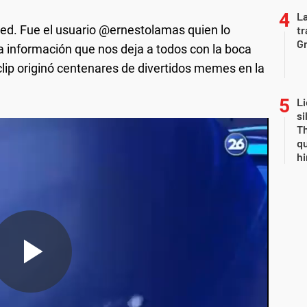
La
 red. Fue el usuario @ernestolamas quien lo
tr
Gr
na información que nos deja a todos con la boca
clip originó centenares de divertidos memes en la
Li
si
Th
qu
h