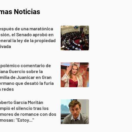
imas Noticias
espués de una maratónica
sión, el Senado aprobó en
neral la ley de la propiedad
ivada
 polémico comentario de
iana Guercio sobre la
milia de Juanicar en Gran
rmano que desató la furia
n redes
berto García Moritán
mpió el silencio tras los
umores de romance con dos
mosas: "Estoy..."