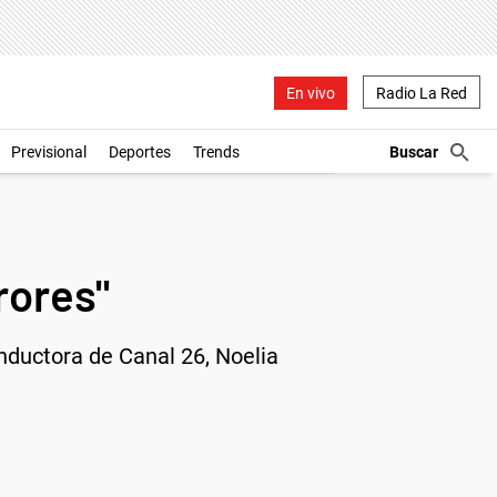
En vivo
Radio La Red
Previsional
Deportes
Trends
rores"
nductora de Canal 26, Noelia