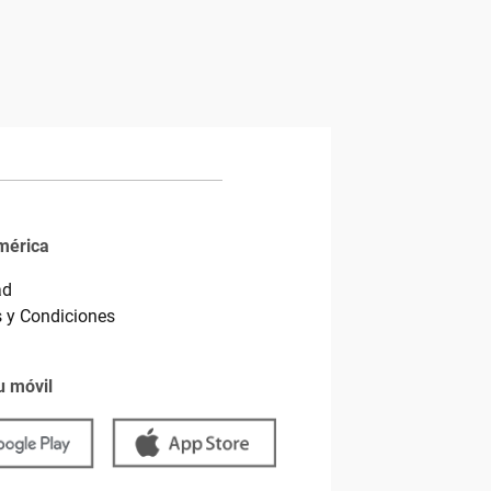
mérica
ad
 y Condiciones
u móvil