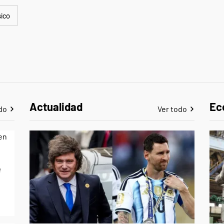
sico
Actualidad
Ec
do
Ver todo
e