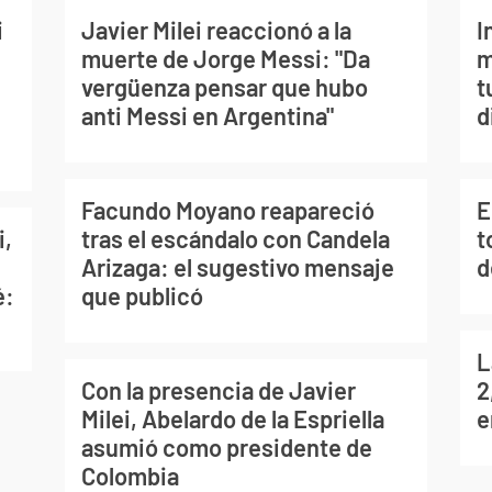
i
Javier Milei reaccionó a la
I
muerte de Jorge Messi: "Da
m
vergüenza pensar que hubo
t
anti Messi en Argentina"
d
Facundo Moyano reapareció
E
i,
tras el escándalo con Candela
t
Arizaga: el sugestivo mensaje
d
é:
que publicó
L
Con la presencia de Javier
2
Milei, Abelardo de la Espriella
e
asumió como presidente de
Colombia