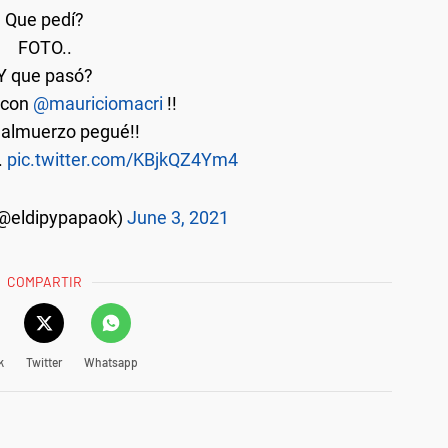
Que pedí?
FOTO..
Y que pasó?
e con
@mauriciomacri
!!
 almuerzo pegué!!
.
pic.twitter.com/KBjkQZ4Ym4
(@eldipypapaok)
June 3, 2021
COMPARTIR
k
Twitter
Whatsapp