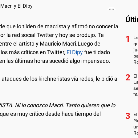
Últ
de que lo tilden de macrista y afirmó no concer la
r la red social Twitter y hoy se produjo. Te
L
entre el artista y Mauricio Macri.Luego de
qu
ju
 los más críticos en Twitter,
El Dipy
fue tildado
pa
en las últimas horas sucedió algo impensado.
R
El
taques de los kirchneristas vía redes, le pidió al
La
s
"A
TA. Ni lo conozco Macri. Tanto quieren que lo
 que es muy crítico desde hace tiempo del
El
Me
un
R