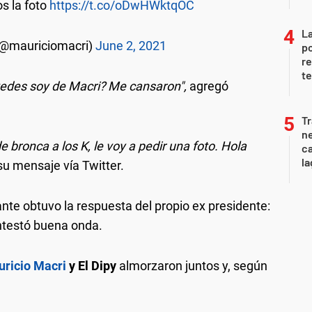
s la foto
https://t.co/oDwHWktqOC
La
(@mauriciomacri)
June 2, 2021
po
re
te
tedes soy de Macri? Me cansaron",
agregó
Tr
ne
e bronca a los K, le voy a pedir una foto. Hola
ca
la
su mensaje vía Twitter.
te obtuvo la respuesta del propio ex presidente:
testó buena onda.
ricio Macri
y El Dipy
almorzaron juntos y, según