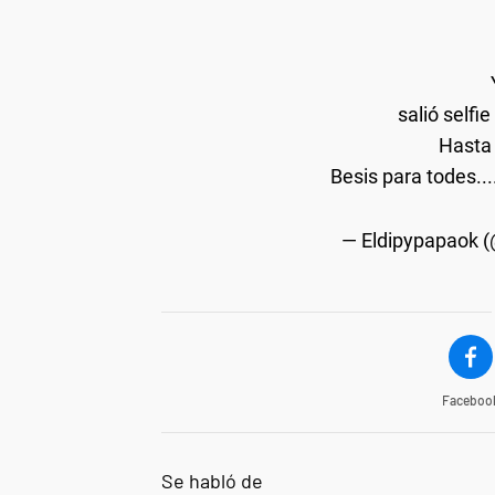
salió selfi
Hasta
Besis para todes...
— Eldipypapaok 
Faceboo
Se habló de