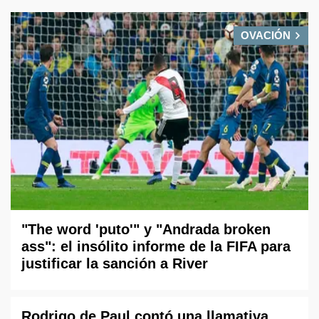
OVACIÓN
"The word 'puto'" y "Andrada broken
ass": el insólito informe de la FIFA para
justificar la sanción a River
Rodrigo de Paul contó una llamativa