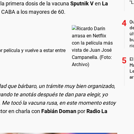
"L
 la primera dosis de la vacuna
Sputnik V
en
La
en CABA a los mayores de 60.
Qu
de
úl
b
rí
 película y vuelve a estar entre
El
Ma
L
ar
dad que bárbaro, un trámite muy bien organizado,
ando te anotás después te dan para elegir, yo
. Me tocó la vacuna rusa, en este momento estoy
ctor en charla con
Fabián Doman
por
Radio La