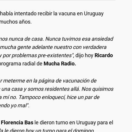
había intentado recibir la vacuna en Uruguay
 muchos años.
limos nunca de casa. Nunca tuvimos esa ansiedad
a mucha gente adelante nuestro con verdadera
y por problemas pre-existentes",
dijo hoy
Ricardo
programa radial de
Mucha Radio.
tar meterme en la página de vacunación de
 una casa y somos residentes allá. Nos quisimos
y a mí no. Tampoco enloquecí, hice un par de
endo yo mal".
a
Florencia Bas
le dieron turno en Uruguay para el
la le dieron hoy un turno para el domingo,