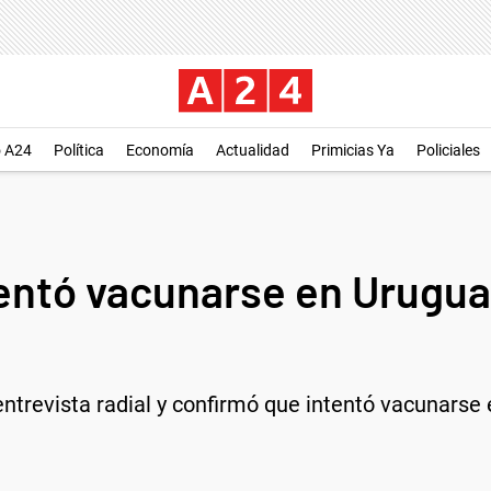
o A24
Política
Economía
Actualidad
Primicias Ya
Policiales
tentó vacunarse en Urugua
 entrevista radial y confirmó que intentó vacunars