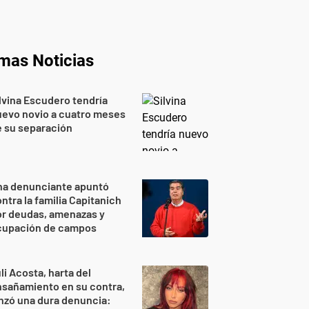
imas Noticias
lvina Escudero tendría
evo novio a cuatro meses
 su separación
na denunciante apuntó
ntra la familia Capitanich
or deudas, amenazas y
cupación de campos
li Acosta, harta del
sañamiento en su contra,
nzó una dura denuncia: