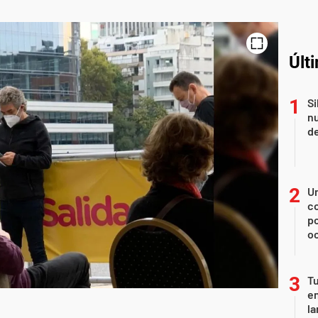
Últ
Si
nu
de
U
co
p
o
Tu
en
la