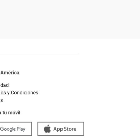
 América
idad
os y Condiciones
es
 tu móvil