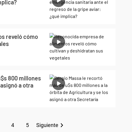
mplica?
os reveló cómo
ales
u$s 800 millones
 asignó a otra
4
5
Siguiente