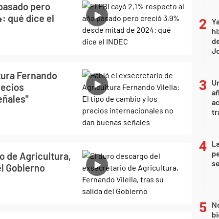
 pasado pero
: qué dice el
Ya
hi
de
Jo
ltura Fernando
U
recios
añ
eñales"
a
tr
La
pe
o de Agricultura,
se
el Gobierno
No
bi