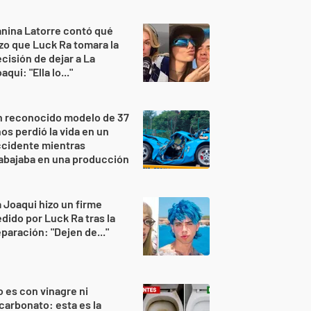
nina Latorre contó qué
zo que Luck Ra tomara la
cisión de dejar a La
aqui: "Ella lo..."
n reconocido modelo de 37
os perdió la vida en un
ccidente mientras
abajaba en una producción
 Joaqui hizo un firme
dido por Luck Ra tras la
paración: "Dejen de..."
 es con vinagre ni
carbonato: esta es la