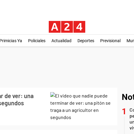
Primicias Ya
Policiales
Actualidad
Deportes
Previsional
Mu
r de ver: una
Not
n segundos
C
pe
un
vi