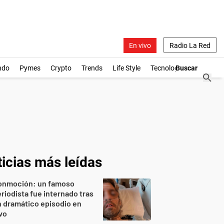
En vivo
Radio La Red
ndo
Pymes
Crypto
Trends
Life Style
Tecnología
icias más leídas
onmoción: un famoso
riodista fue internado tras
 dramático episodio en
vo