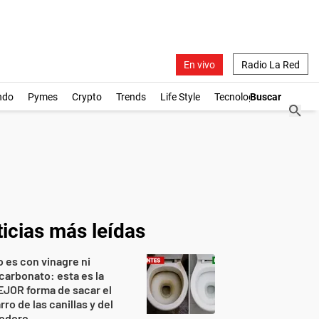
En vivo
Radio La Red
ndo
Pymes
Crypto
Trends
Life Style
Tecnología
icias más leídas
 es con vinagre ni
carbonato: esta es la
JOR forma de sacar el
rro de las canillas y del
nodoro