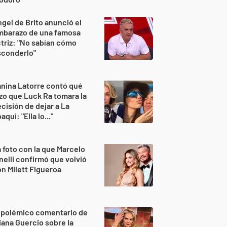
gel de Brito anunció el
mbarazo de una famosa
triz: "No sabían cómo
sconderlo"
nina Latorre contó qué
zo que Luck Ra tomara la
cisión de dejar a La
aqui: "Ella lo..."
 foto con la que Marcelo
nelli confirmó que volvió
n Milett Figueroa
 polémico comentario de
iana Guercio sobre la