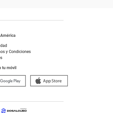
 América
idad
os y Condiciones
es
 tu móvil