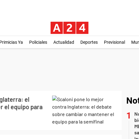
Primicias Ya
Policiales
Actualidad
Deportes
Previsional
Mu
glaterra: el
Not
 el equipo para
No
bi
ME
sa
i