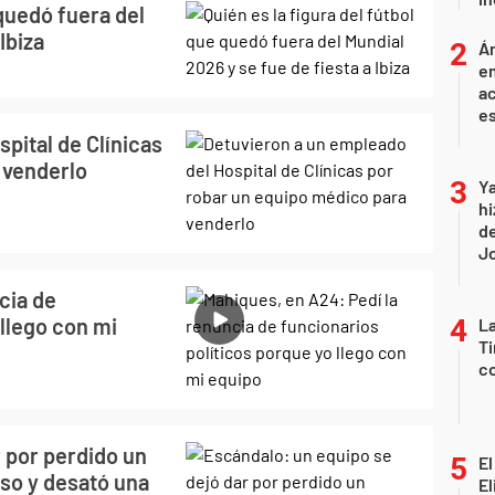
 quedó fuera del
Ibiza
Án
e
ac
e
pital de Clínicas
 venderlo
Ya
hi
de
Jo
cia de
 llego con mi
La
Ti
co
 por perdido un
El
nso y desató una
El