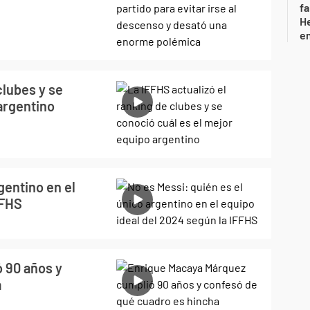
fa
He
e
clubes y se
argentino
gentino en el
FFHS
 90 años y
a