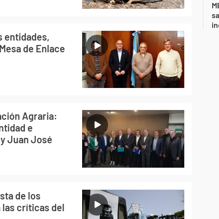
ME
sa
i
s entidades,
 Mesa de Enlace
ación Agraria:
ntidad e
 y Juan José
sta de los
las críticas del