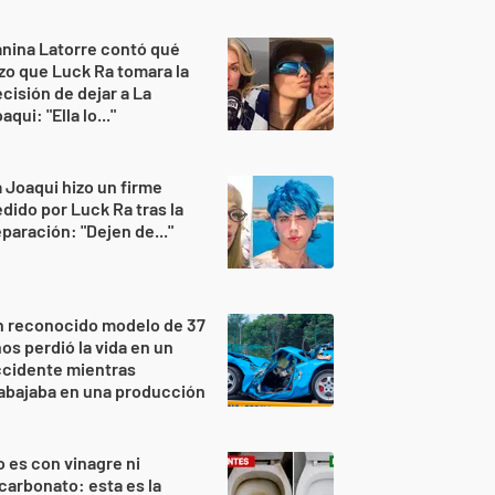
nina Latorre contó qué
zo que Luck Ra tomara la
cisión de dejar a La
aqui: "Ella lo..."
 Joaqui hizo un firme
dido por Luck Ra tras la
paración: "Dejen de..."
n reconocido modelo de 37
os perdió la vida en un
ccidente mientras
abajaba en una producción
 es con vinagre ni
carbonato: esta es la