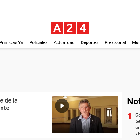
Primicias Ya
Policiales
Actualidad
Deportes
Previsional
Mu
e de la
Not
ente
C
pe
un
vi