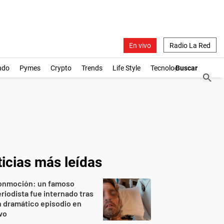
En vivo
Radio La Red
ndo
Pymes
Crypto
Trends
Life Style
Tecnología
icias más leídas
onmoción: un famoso
riodista fue internado tras
 dramático episodio en
vo