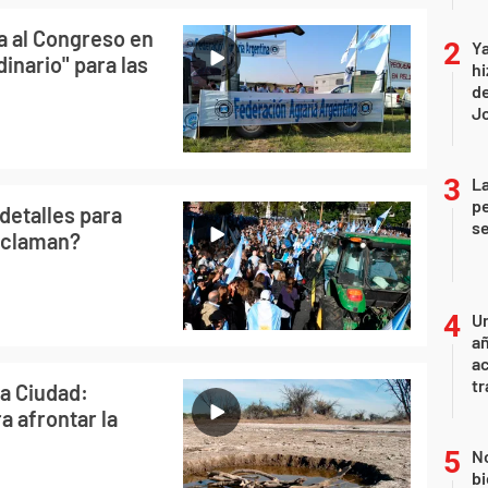
a al Congreso en
Ya
inario" para las
hi
de
Jo
La
pe
detalles para
se
eclaman?
U
añ
a
tr
la Ciudad:
 afrontar la
No
bi