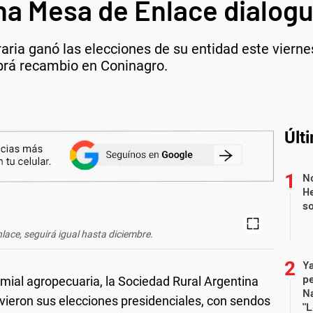
na Mesa de Enlace dialogu
aria ganó las elecciones de su entidad este viernes.
abrá recambio en Coninagro.
Últ
No
He
s
lace, seguirá igual hasta diciembre.
Ya
p
emial agropecuaria, la Sociedad Rural Argentina
Na
uvieron sus elecciones presidenciales, con sendos
"L