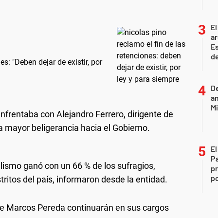
El
ar
Es
de
es: "Deben dejar de existir, por
D
am
Mi
enfrentaba con Alejandro Ferrero, dirigente de
mayor beligerancia hacia el Gobierno.
El
P
alismo ganó con un 66 % de los sufragios,
pr
po
tritos del país, informaron desde la entidad.
te Marcos Pereda continuarán en sus cargos