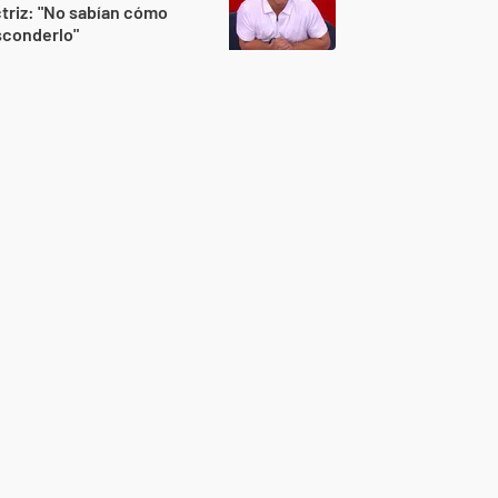
triz: "No sabían cómo
sconderlo"