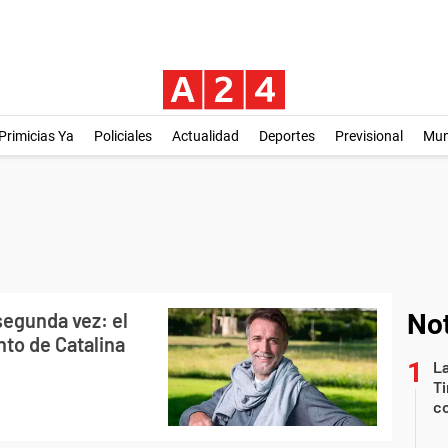
Primicias Ya
Policiales
Actualidad
Deportes
Previsional
Mu
segunda vez: el
Not
to de Catalina
La
Ti
co