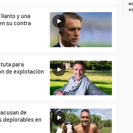
ac
e
 llanto y una
en su contra
stuta para
on de explotación
o acusan de
s deplorables en