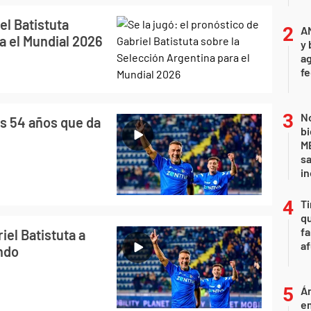
el Batistuta
A
a el Mundial 2026
y 
ag
f
No
los 54 años que da
bi
ME
sa
i
Ti
qu
fa
iel Batistuta a
af
undo
Án
e