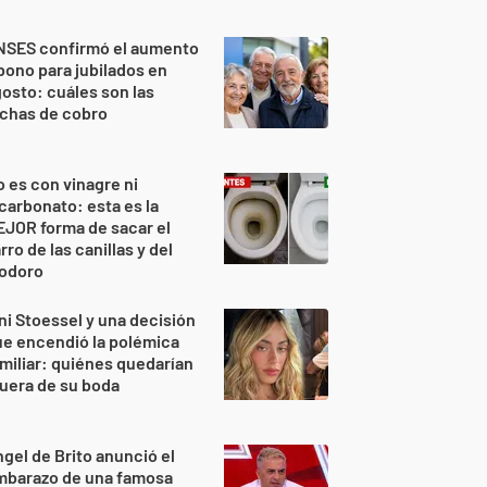
NSES confirmó el aumento
bono para jubilados en
osto: cuáles son las
echas de cobro
 es con vinagre ni
carbonato: esta es la
JOR forma de sacar el
rro de las canillas y del
nodoro
ni Stoessel y una decisión
e encendió la polémica
miliar: quiénes quedarían
uera de su boda
gel de Brito anunció el
mbarazo de una famosa