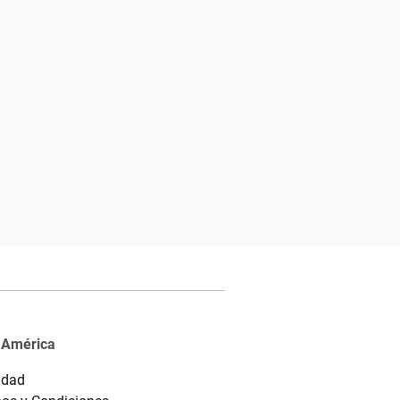
 América
idad