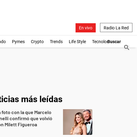
En vivo
Radio La Red
ndo
Pymes
Crypto
Trends
Life Style
Tecnología
icias más leídas
 foto con la que Marcelo
nelli confirmó que volvió
n Milett Figueroa