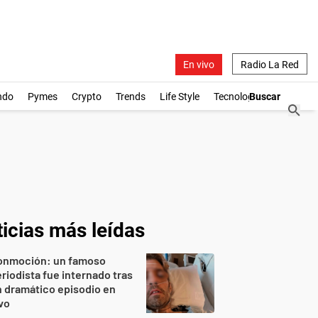
En vivo
Radio La Red
ndo
Pymes
Crypto
Trends
Life Style
Tecnología
icias más leídas
onmoción: un famoso
riodista fue internado tras
 dramático episodio en
vo