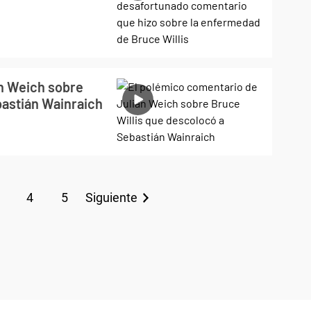
n Weich sobre
bastián Wainraich
4
5
Siguiente