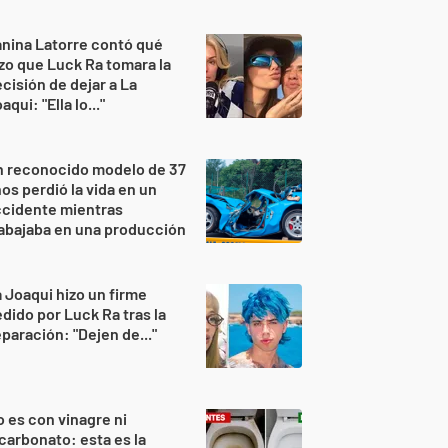
nina Latorre contó qué
zo que Luck Ra tomara la
cisión de dejar a La
aqui: "Ella lo..."
n reconocido modelo de 37
os perdió la vida en un
ccidente mientras
abajaba en una producción
 Joaqui hizo un firme
dido por Luck Ra tras la
paración: "Dejen de..."
 es con vinagre ni
carbonato: esta es la