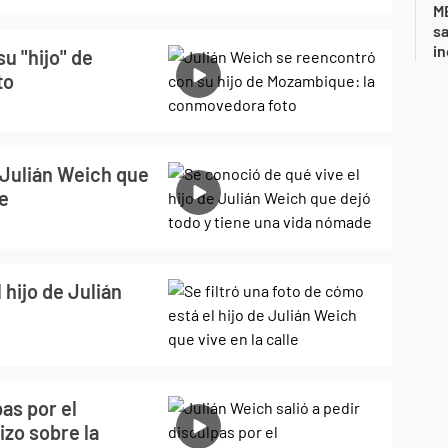
ME
sa
i
u "hijo" de
to
e Julián Weich que
de
 hijo de Julián
pas por el
zo sobre la