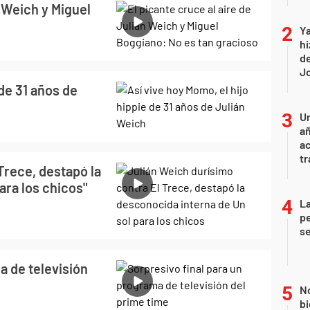
n Weich y Miguel
Ya
hi
de
Jo
 de 31 años de
U
añ
a
tr
Trece, destapó la
ara los chicos"
La
pe
se
a de televisión
No
bi