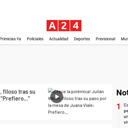
Primicias Ya
Policiales
Actualidad
Deportes
Previsional
Mu
 filoso tras su
Not
"Prefiero..."
C
pe
un
vi