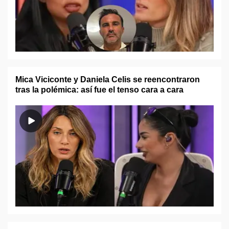
Mica Viciconte y Daniela Celis se reencontraron
tras la polémica: así fue el tenso cara a cara