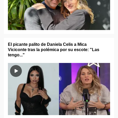
El picante palito de Daniela Celis a Mica
Viciconte tras la polémica por su escote: "Las
tengo..."