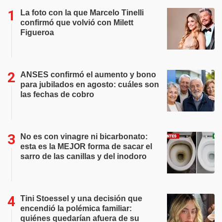
La foto con la que Marcelo Tinelli
confirmó que volvió con Milett
Figueroa
ANSES confirmó el aumento y bono
para jubilados en agosto: cuáles son
las fechas de cobro
No es con vinagre ni bicarbonato:
esta es la MEJOR forma de sacar el
sarro de las canillas y del inodoro
Tini Stoessel y una decisión que
encendió la polémica familiar:
quiénes quedarían afuera de su