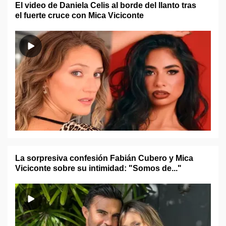
El video de Daniela Celis al borde del llanto tras
el fuerte cruce con Mica Viciconte
La sorpresiva confesión Fabián Cubero y Mica
Viciconte sobre su intimidad: "Somos de..."