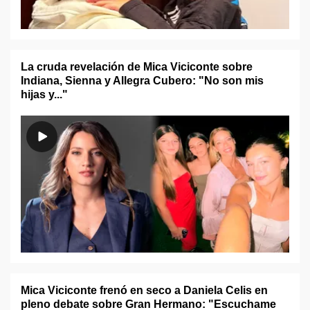
La cruda revelación de Mica Viciconte sobre
Indiana, Sienna y Allegra Cubero: "No son mis
hijas y..."
Mica Viciconte frenó en seco a Daniela Celis en
pleno debate sobre Gran Hermano: "Escuchame