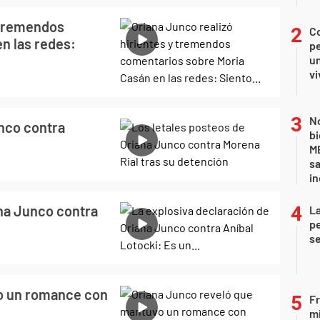
y tremendos
C
n las redes:
pe
un
vi
No
unco contra
bi
ME
sa
i
ana Junco contra
La
pe
se
o un romance con
Fr
mi