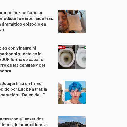
onmoción: un famoso
riodista fue internado tras
 dramático episodio en
vo
 es con vinagre ni
carbonato: esta es la
JOR forma de sacar el
rro de las canillas y del
nodoro
 Joaqui hizo un firme
dido por Luck Ra tras la
paración: "Dejen de..."
acasaron al lanzar dos
llones de neumáticos al