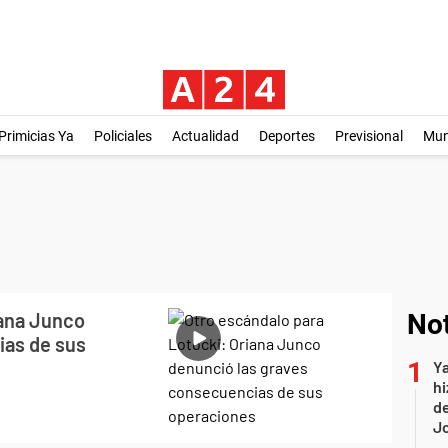
Primicias Ya
Policiales
Actualidad
Deportes
Previsional
Mu
iana Junco
Not
ias de sus
Ya
hi
de
Jo