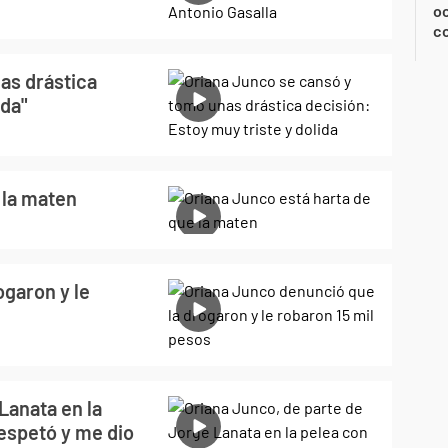
oc
c
as drástica
ida"
 la maten
ogaron y le
Lanata en la
respetó y me dio