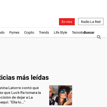
En vivo
Radio La Red
ndo
Pymes
Crypto
Trends
Life Style
Tecnología
icias más leídas
nina Latorre contó qué
zo que Luck Ra tomara la
cisión de dejar a La
aqui: "Ella lo..."