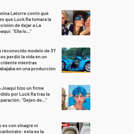
nina Latorre contó qué
zo que Luck Ra tomara la
cisión de dejar a La
aqui: "Ella lo..."
n reconocido modelo de 37
os perdió la vida en un
ccidente mientras
abajaba en una producción
 Joaqui hizo un firme
dido por Luck Ra tras la
paración: "Dejen de..."
 es con vinagre ni
carbonato: esta es la