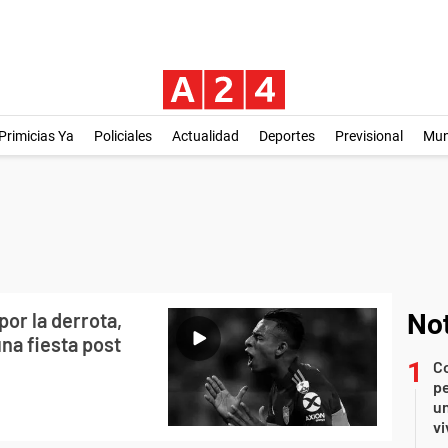
Primicias Ya
Policiales
Actualidad
Deportes
Previsional
Mu
por la derrota,
Not
na fiesta post
C
pe
un
vi