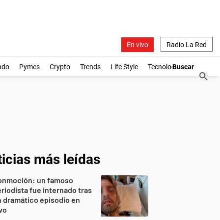
En vivo
Radio La Red
ndo
Pymes
Crypto
Trends
Life Style
Tecnología
icias más leídas
onmoción: un famoso
riodista fue internado tras
 dramático episodio en
vo