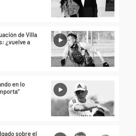
uación de Villa
s: ¿vuelve a
ando en lo
importa"
lgado sobre el