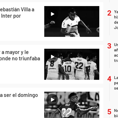
ebastián Villa a
Ya
 Inter por
hi
de
Jo
U
añ
 a mayor y le
a
donde no triunfaba
tr
La
pe
se
ía ser el domingo
No
bi