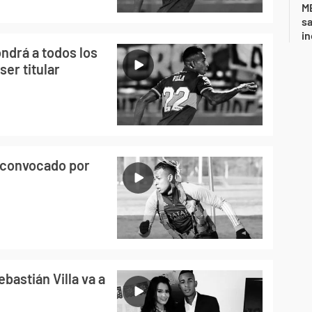
ME
sa
i
ondrá a todos los
ser titular
á convocado por
bastián Villa va a