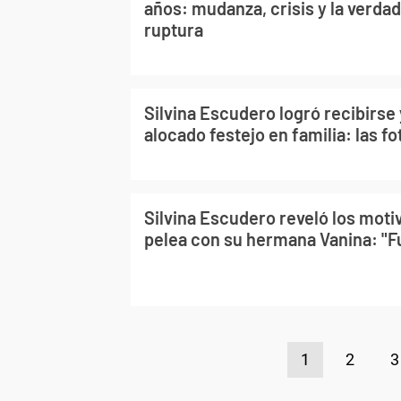
años: mudanza, crisis y la verdad
ruptura
Silvina Escudero logró recibirse
alocado festejo en familia: las fo
Silvina Escudero reveló los motiv
pelea con su hermana Vanina: "F
1
2
3