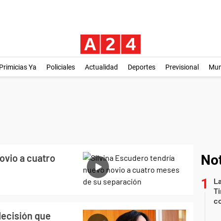
Primicias Ya
Policiales
Actualidad
Deportes
Previsional
Mu
ovio a cuatro
Not
La
Ti
co
decisión que