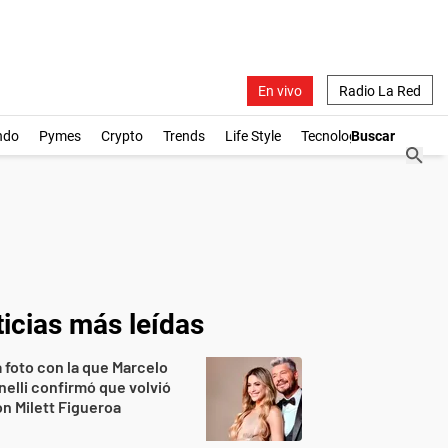
En vivo
Radio La Red
ndo
Pymes
Crypto
Trends
Life Style
Tecnología
icias más leídas
 foto con la que Marcelo
nelli confirmó que volvió
n Milett Figueroa