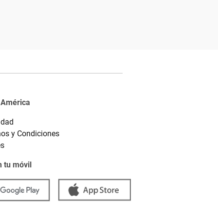
 América
idad
os y Condiciones
es
 tu móvil