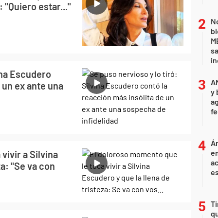
"Quiero estar..."
No
bi
ME
sa
i
vina Escudero
A
 un ex ante una
y 
ag
f
Án
e
ivir a Silvina
ac
za: "Se va con
e
Ti
qu