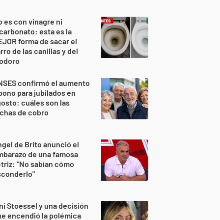
 es con vinagre ni
carbonato: esta es la
JOR forma de sacar el
rro de las canillas y del
nodoro
NSES confirmó el aumento
bono para jubilados en
osto: cuáles son las
echas de cobro
gel de Brito anunció el
mbarazo de una famosa
triz: "No sabían cómo
sconderlo"
ni Stoessel y una decisión
e encendió la polémica