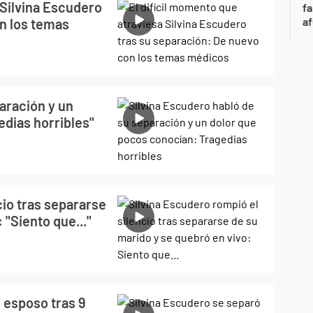
 Silvina Escudero
fa
af
on los temas
aración y un
edias horribles"
cio tras separarse
 "Siento que..."
 esposo tras 9