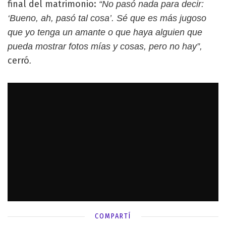
final del matrimonio:
“No pasó nada para decir:
‘Bueno, ah, pasó tal cosa’. Sé que es más jugoso
que yo tenga un amante o que haya alguien que
pueda mostrar fotos mías y cosas, pero no hay”,
cerró
.
COMPARTÍ