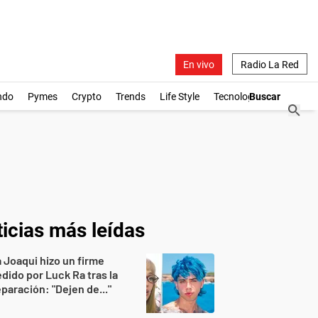
En vivo
Radio La Red
ndo
Pymes
Crypto
Trends
Life Style
Tecnología
icias más leídas
 Joaqui hizo un firme
dido por Luck Ra tras la
paración: "Dejen de..."