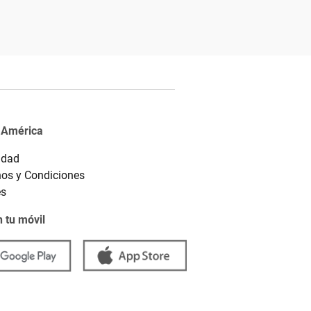
 América
idad
os y Condiciones
es
 tu móvil