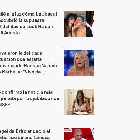
lió a la luz cómo La Joaqui
scubrió la supuesta
fidelidad de Luck Ra con
li Acosta
velaron la delicada
tuación que estaría
ravesando Mariana Nannis
 Marbella: "Vive de..."
 confirmó la noticia más
perada por los jubilados de
NSES
gel de Brito anunció el
mbarazo de una famosa