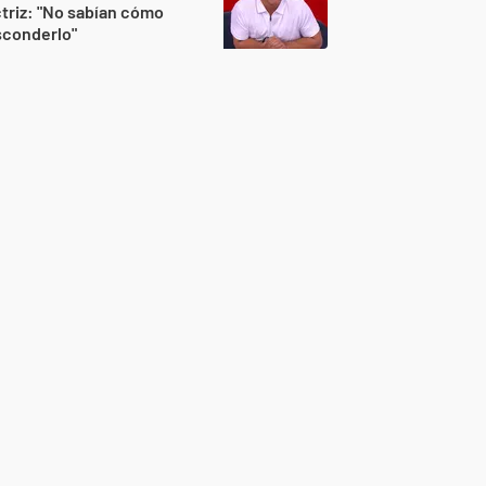
triz: "No sabían cómo
sconderlo"