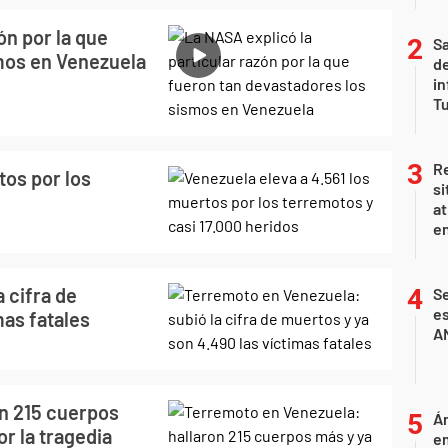
ón por la que
Sa
mos en Venezuela
de
in
Tu
Re
tos por los
si
at
en
 cifra de
Se
es
mas fatales
A
n 215 cuerpos
Án
r la tragedia
e