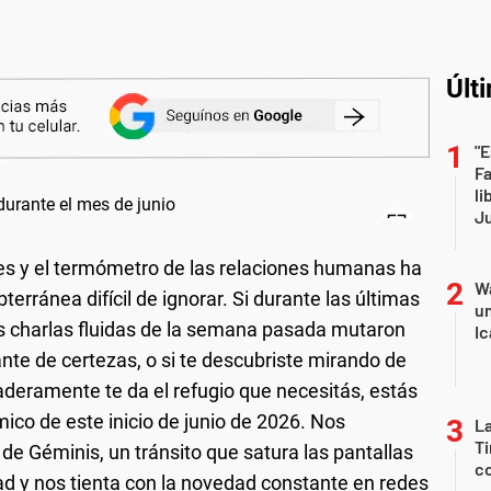
Últ
"E
F
li
Ju
s y el termómetro de las relaciones humanas ha
Wa
erránea difícil de ignorar. Si durante las últimas
un
 las charlas fluidas de la semana pasada mutaron
Ic
nte de certezas, o si te descubriste mirando de
aderamente te da el refugio que necesitás, estás
mico de este inicio de junio de 2026. Nos
La
Ti
e Géminis, un tránsito que satura las pantallas
co
dad y nos tienta con la novedad constante en redes