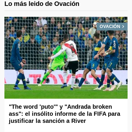
Lo más leido de Ovación
OVACIÓN
"The word 'puto'" y "Andrada broken
ass": el insólito informe de la FIFA para
justificar la sanción a River