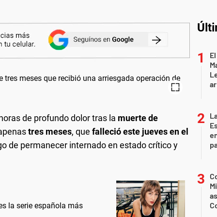
Últ
El
Ma
L
ar
La
oras de profundo dolor tras la
muerte de
Es
 apenas
tres meses
, que
falleció este jueves en el
en
o de permanecer internado en estado crítico y
pa
Co
Mi
a
C
 es la serie española más