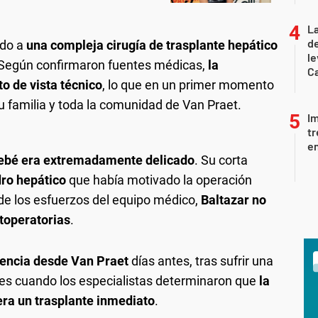
La
d
ido a
una compleja cirugía de trasplante hepático
le
 Según confirmaron fuentes médicas,
la
Ca
to de vista técnico
, lo que en un primer momento
 familia y toda la comunidad de Van Praet.
I
tr
en
 bebé era extremadamente delicado
. Su corta
dro hepático
que había motivado la operación
 de los esfuerzos del equipo médico,
Baltazar no
toperatorias
.
gencia desde Van Praet
días antes, tras sufrir una
es cuando los especialistas determinaron que
la
 era un trasplante inmediato
.