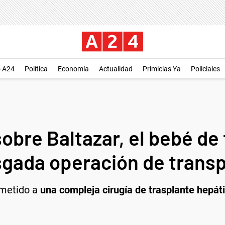
o A24
Política
Economía
Actualidad
Primicias Ya
Policiales
 sobre Baltazar, el bebé d
esgada operación de trans
ometido a
una compleja cirugía de trasplante hepát