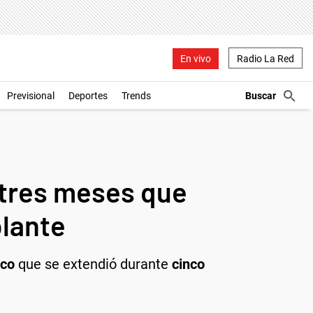
En vivo
Radio La Red
Previsional
Deportes
Trends
e tres meses que
plante
ico
que se extendió durante
cinco