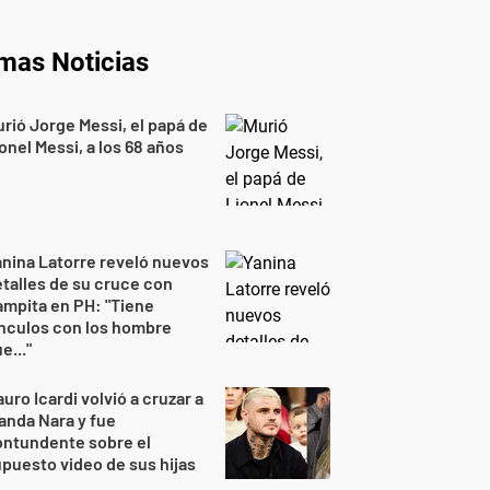
imas Noticias
rió Jorge Messi, el papá de
onel Messi, a los 68 años
nina Latorre reveló nuevos
talles de su cruce con
mpita en PH: "Tiene
nculos con los hombre
e..."
uro Icardi volvió a cruzar a
nda Nara y fue
ontundente sobre el
puesto video de sus hijas