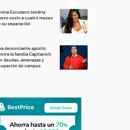
lvina Escudero tendría
evo novio a cuatro meses
 su separación
na denunciante apuntó
ntra la familia Capitanich
or deudas, amenazas y
cupación de campos