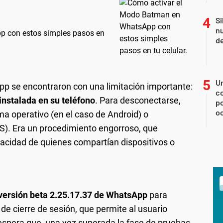
Si
nu
p con estos simples pasos en
de
U
pp se encontraron con una limitación importante:
co
instalada en su teléfono
. Para desconectarse,
p
o
ma operativo (en el caso de Android) o
OS). Era un procedimiento engorroso, que
vacidad de quienes compartían dispositivos o
versión beta 2.25.17.37 de WhatsApp
para
de cierre de sesión, que permite al usuario
espera que, una vez superada la fase de pruebas,