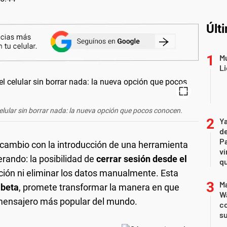
Últ
Mu
Li
lular sin borrar nada: la nueva opción que pocos conocen.
Ya
de
Pa
cambio con la introducción de una herramienta
ví
rando: la posibilidad de
cerrar sesión desde el
qu
cación ni eliminar los datos manualmente. Esta
Ma
 beta
, promete transformar la manera en que
Wa
mensajero más popular del mundo.
c
su