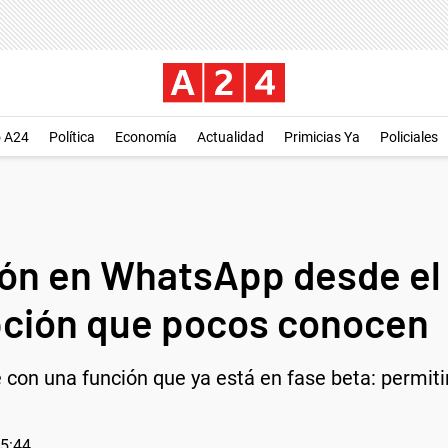
o A24
Política
Economía
Actualidad
Primicias Ya
Policiales
ón en WhatsApp desde el c
pción que pocos conocen
n una función que ya está en fase beta: permitirá
15:44