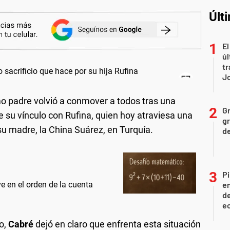
Últ
El
úl
tr
J
o padre volvió a conmover a todos tras una
Gr
su vínculo con Rufina, quien hoy atraviesa una
gr
 su madre, la China Suárez, en Turquía.
d
Pi
e en el orden de la cuenta
en
de
ec
o,
Cabré
dejó en claro que enfrenta esta situación