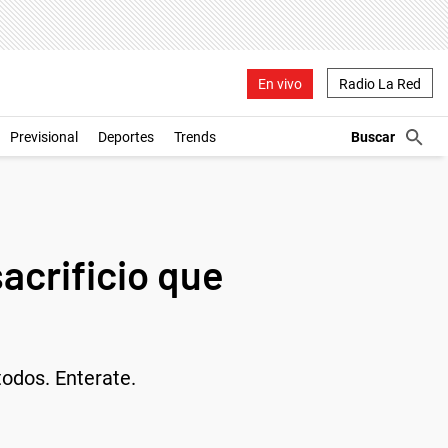
En vivo
Radio La Red
Previsional
Deportes
Trends
acrificio que
odos. Enterate.