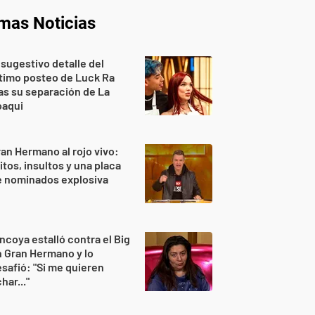
imas Noticias
 sugestivo detalle del
timo posteo de Luck Ra
as su separación de La
oaqui
an Hermano al rojo vivo:
itos, insultos y una placa
e nominados explosiva
ncoya estalló contra el Big
 Gran Hermano y lo
safió: "Si me quieren
har..."