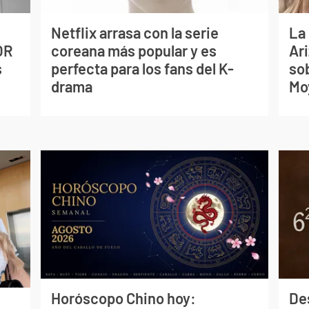
Netflix arrasa con la serie
La
OR
coreana más popular y es
Ari
s
perfecta para los fans del K-
so
drama
Mo
Horóscopo Chino hoy:
De