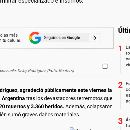
 militar especializado e insumos.
Últ
La
t
ca
vi
Venezuela, Delcy Rodríguez (Foto: Reuters)
Fu
c
odríguez, agradeció públicamente este viernes la
es
a Argentina
tras los devastadores terremotos que
p
20 muertos y 3.360 heridos.
Además, colapsaron
mbién sumó graves daños materiales.
Án
fu