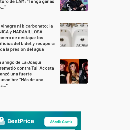
turo de LAM: "Tengo ganas
..."
 vinagre ni bicarbonato: la
NICA y MARAVILLOSA
nera de destapar los
ificios del bidet y recupera
da la presión del agua
 amigo de La Joaqui
remetió contra Tuli Acosta
lanzó una fuerte
usación: "Más de una
z..."