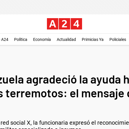
o A24
Política
Economía
Actualidad
Primicias Ya
Policiales
zuela agradeció la ayuda 
os terremotos: el mensaje 
a red social X, la funcionaria expresó el reconocimi