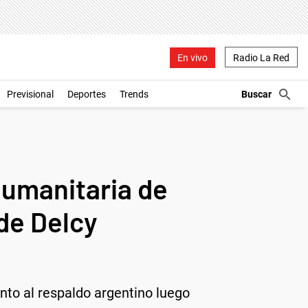
En vivo
Radio La Red
Previsional
Deportes
Trends
humanitaria de
de Delcy
ento al respaldo argentino luego