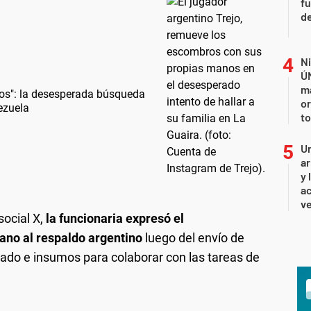
fu
de
Ni
Ú
ma
os": la desesperada búsqueda
or
ezuela
to
Un
ar
y 
ac
ve
social X,
la funcionaria expresó el
ano al respaldo argentino
luego del envío de
izado e insumos para colaborar con las tareas de