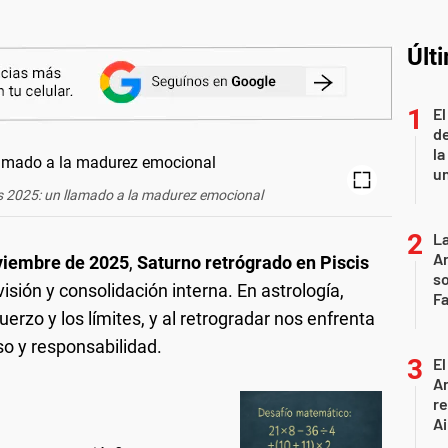
Últ
El
de
la
u
s 2025: un llamado a la madurez emocional
La
Ar
oviembre de 2025
,
Saturno retrógrado en Piscis
so
isión y consolidación interna. En astrología,
F
uerzo y los límites, y al retrogradar nos enfrenta
o y responsabilidad.
El
A
r
Ai