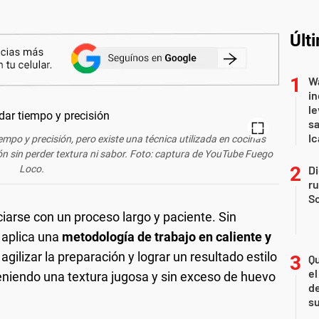
Últ
Wa
in
le
sa
Ic
mpo y precisión, pero existe una técnica utilizada en cocinas
ón sin perder textura ni sabor. Foto: captura de YouTube Fuego
Loco.
Di
r
So
iarse con un proceso largo y paciente. Sin
 aplica una
metodología de trabajo en caliente y
gilizar la preparación y lograr un resultado estilo
Qu
el
niendo una textura jugosa y sin exceso de huevo
de
s