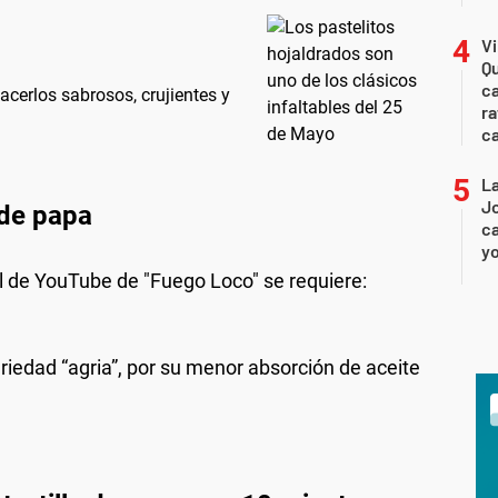
Vi
Qu
ca
cerlos sabrosos, crujientes y
ra
c
La
Jo
 de papa
ca
yo
al de YouTube de "Fuego Loco" se requiere:
riedad “agria”, por su menor absorción de aceite