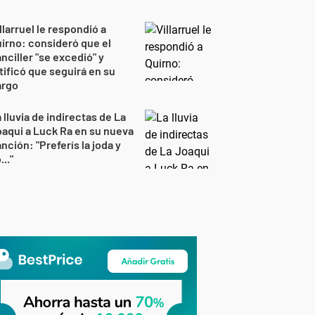
llarruel le respondió a
irno: consideró que el
nciller "se excedió" y
tificó que seguirá en su
argo
 lluvia de indirectas de La
aqui a Luck Ra en su nueva
nción: "Preferís la joda y
..."