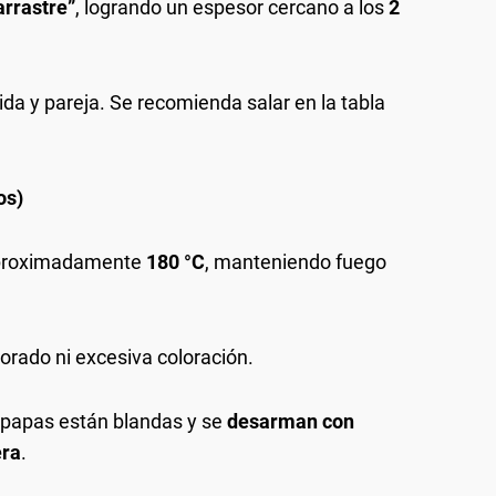
arrastre”
, logrando un espesor cercano a los
2
da y pareja. Se recomienda salar en la tabla
os)
 aproximadamente
180 °C
, manteniendo fuego
 dorado ni excesiva coloración.
s papas están blandas y se
desarman con
era
.