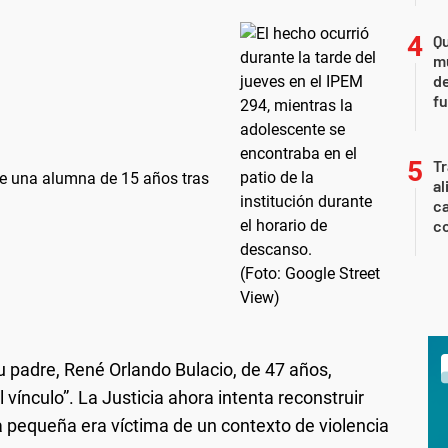
Qu
m
de
fu
Tr
e una alumna de 15 años tras
al
ca
co
u padre, René Orlando Bulacio, de 47 años,
vínculo”. La Justicia ahora intenta reconstruir
 la pequeña era víctima de un contexto de violencia