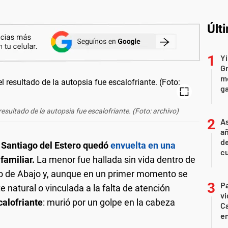
Últ
Yi
Gr
mo
ga
esultado de la autopsia fue escalofriante. (Foto: archivo)
As
añ
d
 Santiago del Estero quedó
envuelta en una
cu
familiar.
La menor fue hallada sin vida dentro de
zo de Abajo y, aunque en un primer momento se
Pa
 natural o vinculada a la falta de atención
v
calofriante
: murió por un golpe en la cabeza
Ca
en