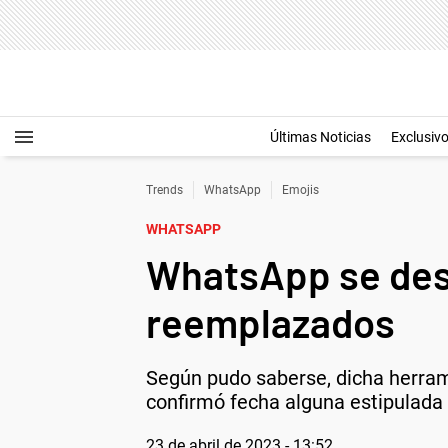
Últimas Noticias
Exclusiv
Trends
WhatsApp
Emojis
WHATSAPP
WhatsApp se desp
reemplazados
Según pudo saberse, dicha herrami
confirmó fecha alguna estipulada
23 de abril de 2023 - 13:52