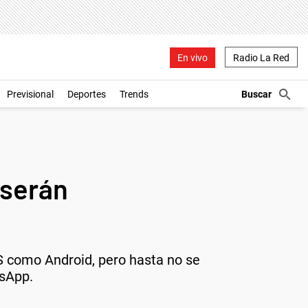
En vivo
Radio La Red
Previsional
Deportes
Trends
 serán
S como Android, pero hasta no se
tsApp.