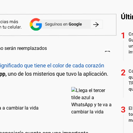
Últ
Cr
Gu
un
in
ignificado que tiene el color de cada corazón
Có
pp,
uno de los misterios que tuvo la aplicación.
qu
T
qu
a a cambiar la vida
El
to
m