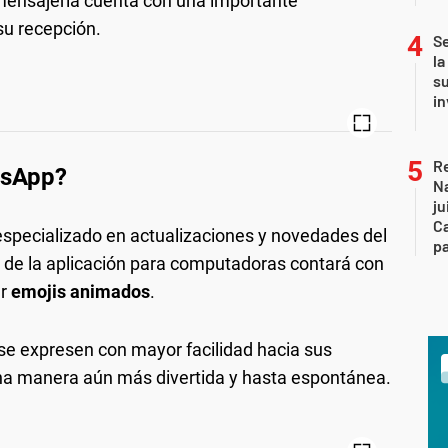
e mensajería cuenta con una importante
su recepción.
Se
la
su
in
Re
tsApp?
Na
ju
Ca
 especializado en actualizaciones y novedades del
p
ta de la aplicación para computadoras contará con
ar
emojis animados
.
 se expresen con mayor facilidad hacia sus
na manera aún más divertida y hasta espontánea.