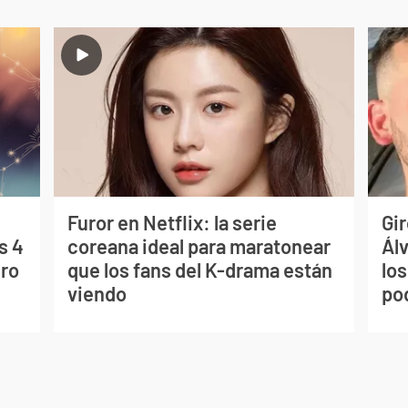
Furor en Netflix: la serie
Gir
s 4
coreana ideal para maratonear
Ál
uro
que los fans del K-drama están
los
viendo
po