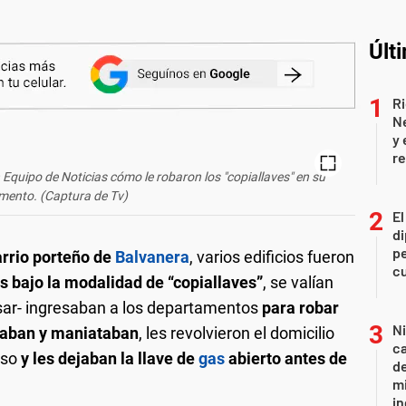
Últ
Ri
Ne
y 
re
 Equipo de Noticias cómo le robaron los "copiallaves" en su
mento. (Captura de Tv)
El
di
pe
rrio porteño de
Balvanera
, varios edificios fueron
c
 bajo la modalidad de “copiallaves”
, se valían
resar- ingresaban a los departamentos
para robar
Ni
aban y maniataban
, les revolvieron el domicilio
ca
aso
y les dejaban la llave de
gas
abierto antes de
de
mi
in