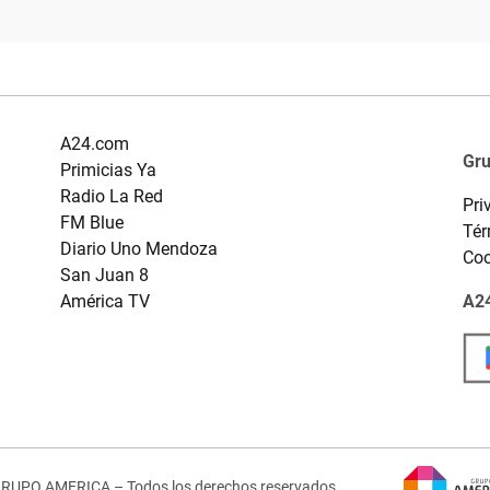
A24.com
Gr
Primicias Ya
Radio La Red
Pri
FM Blue
Tér
Diario Uno Mendoza
Coo
San Juan 8
América TV
A24
GRUPO AMERICA – Todos los derechos reservados