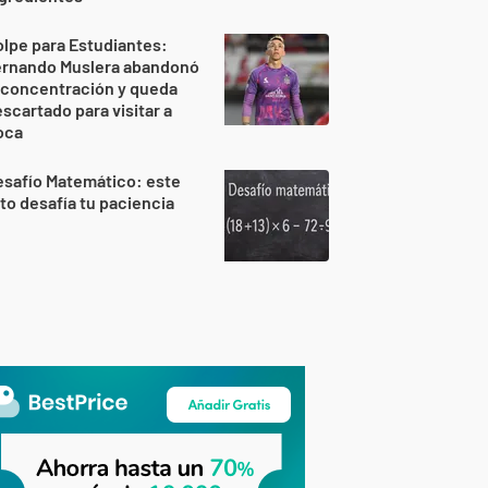
lpe para Estudiantes:
ernando Muslera abandonó
 concentración y queda
scartado para visitar a
oca
safío Matemático: este
to desafía tu paciencia