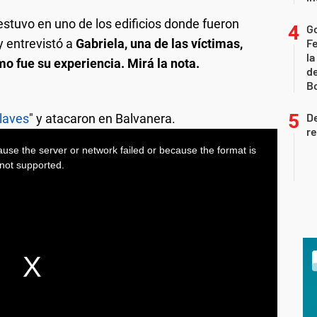
 estuvo en uno de los edificios donde fueron
Go
y entrevistó a
Gabriela, una de las víctimas,
F
la
mo fue su experiencia.
Mirá la nota.
de
B
De
llaves
" y atacaron en Balvanera.
re