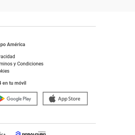
upo América
vacidad
minos y Condiciones
kies
 en tu móvil