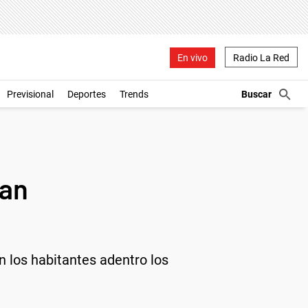
En vivo
Radio La Red
Previsional
Deportes
Trends
ban
n los habitantes adentro los