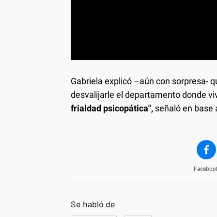
Gabriela explicó –aún con sorpresa- qu
desvalijarle el departamento donde v
frialdad psicopática",
señaló en base a
Faceboo
Se habló de