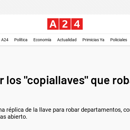
o A24
Política
Economía
Actualidad
Primicias Ya
Policiales
r los "copiallaves" que ro
na réplica de la llave para robar departamentos, co
as abierto.