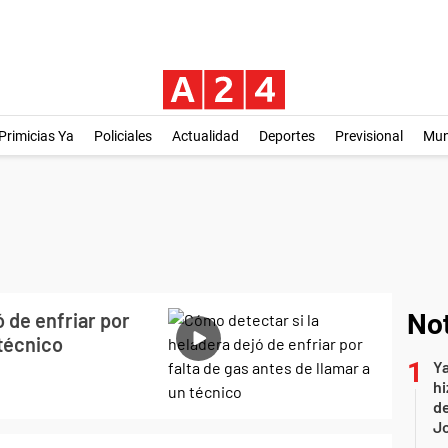
Primicias Ya
Policiales
Actualidad
Deportes
Previsional
Mu
 de enfriar por
Not
 técnico
Ya
hi
de
Jo