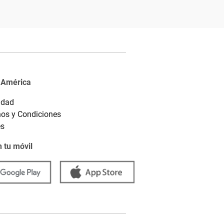
 América
idad
os y Condiciones
es
 tu móvil