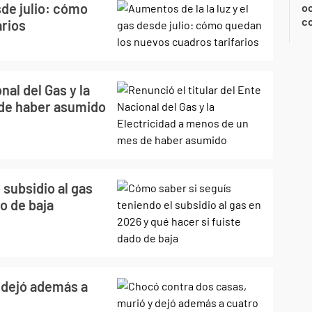
sde julio: cómo
oc
c
arios
nal del Gas y la
 de haber asumido
 subsidio al gas
o de baja
 dejó además a