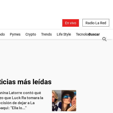
En vivo
Radio La Red
ndo
Pymes
Crypto
Trends
Life Style
Tecnología
icias más leídas
nina Latorre contó qué
zo que Luck Ra tomara la
cisión de dejar a La
aqui: "Ella lo..."