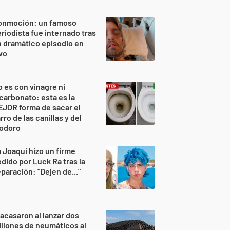
onmoción: un famoso
riodista fue internado tras
 dramático episodio en
vo
 es con vinagre ni
carbonato: esta es la
JOR forma de sacar el
rro de las canillas y del
nodoro
 Joaqui hizo un firme
dido por Luck Ra tras la
paración: "Dejen de..."
acasaron al lanzar dos
llones de neumáticos al