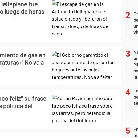
 Dellepiane fue
to luego de horas
C
pe
un
vi
No
imiento de gas en
bi
raturas: "No va a
ME
sa
i
La
pe
co feliz" su frase
se
 política del
Fr
mi