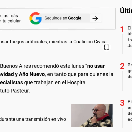
Últ
El
úl
tr
J
Gr
e Buenos Aires recomendó este lunes
"no usar
gr
vidad y Año Nuevo
, en tanto que para quienes la
d
ecialistas
que trabajan en el Hospital
ituto Pasteur.
Pi
en
de
ec
durante una transmisión en vivo