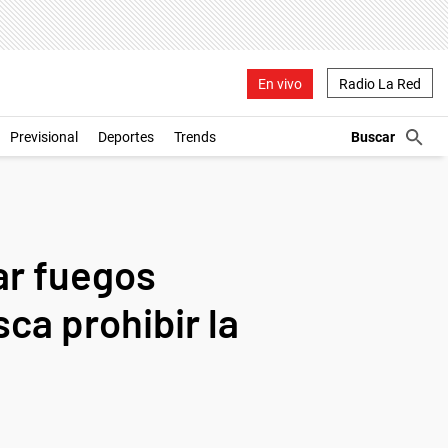
En vivo
Radio La Red
Previsional
Deportes
Trends
ar fuegos
sca prohibir la