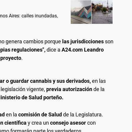
nos Aires: calles inundadas,
NU no genera cambios porque
las jurisdicciones
son
opias regulaciones",
dice a
A24.com Leandro
 proyecto
.
var o guardar cannabis y sus derivados,
en las
legislación vigente,
previa autorización
de la
inisterio de Salud porteño.
ad
en la
comisión de Salud
de la Legislatura.
n científica
y crea un
consejo asesor
con
ismo formarán parte los verdaderos