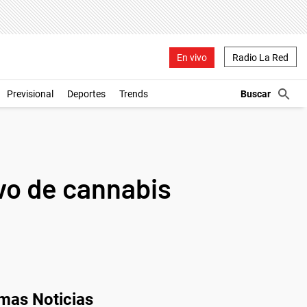
En vivo
Radio La Red
Previsional
Deportes
Trends
vo de cannabis
imas Noticias