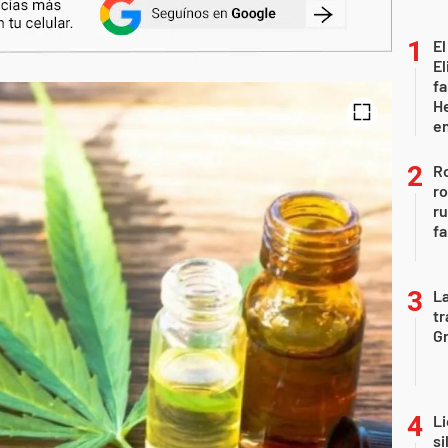
El
El
fa
He
e
Ro
ro
r
fa
La
tr
Gr
Li
si