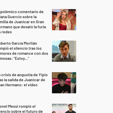
 polémico comentario de
iana Guercio sobre la
milia de Juanicar en Gran
rmano que desató la furia
n redes
berto García Moritán
mpió el silencio tras los
umores de romance con dos
mosas: "Estoy..."
 crisis de angustia de Yipio
as la salida de Juanicar de
an Hermano: el video
onel Messi rompió el
lencio sobre el futuro de