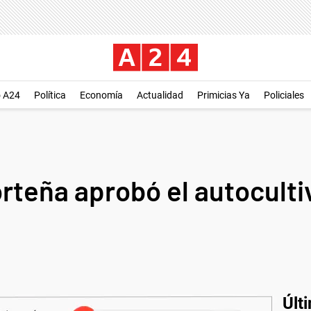
o A24
Política
Economía
Actualidad
Primicias Ya
Policiales
orteña aprobó el autoculti
Últ