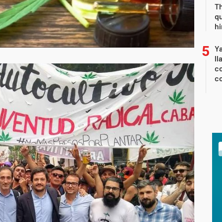
Th
qu
h
Y
ll
co
co