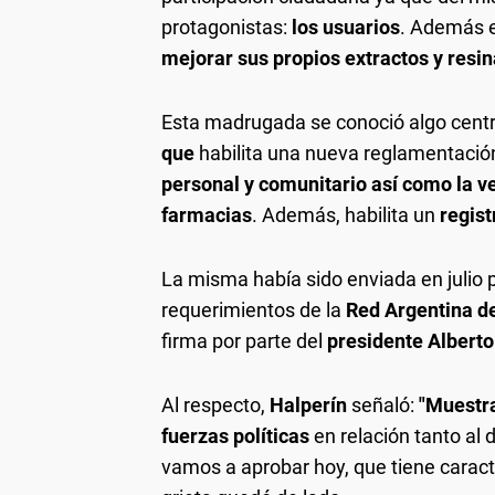
protagonistas:
los usuarios
. Además e
mejorar sus propios extractos y resin
Esta madrugada se conoció algo central
que
habilita una nueva reglamentació
personal y comunitario así como la v
farmacias
. Además, habilita un
regis
La misma había sido enviada en julio 
requerimientos de la
Red Argentina d
firma por parte del
presidente Albert
Al respecto,
Halperín
señaló:
"Muestra
fuerzas políticas
en relación tanto al 
vamos a aprobar hoy, que tiene caracter