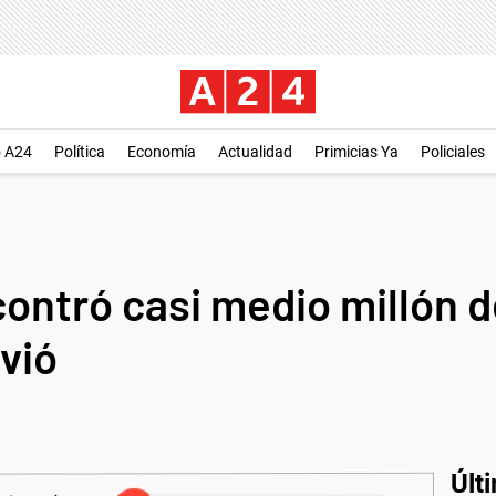
o A24
Política
Economía
Actualidad
Primicias Ya
Policiales
contró casi medio millón 
lvió
Últ