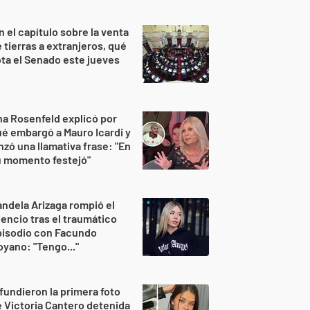
n el capítulo sobre la venta
 tierras a extranjeros, qué
ta el Senado este jueves
a Rosenfeld explicó por
é embargó a Mauro Icardi y
nzó una llamativa frase: "En
u momento festejó"
ndela Arizaga rompió el
lencio tras el traumático
pisodio con Facundo
yano: "Tengo..."
fundieron la primera foto
 Victoria Cantero detenida