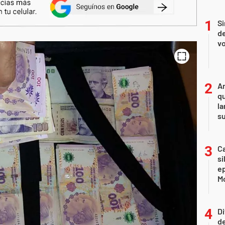
Si
de
vo
An
qu
la
s
Ca
si
e
Mo
Di
de