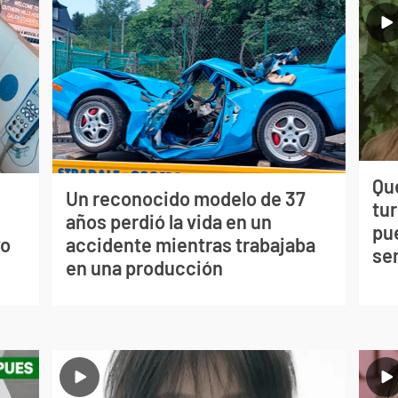
Qué
Un reconocido modelo de 37
tu
s
años perdió la vida en un
pu
vo
accidente mientras trabajaba
se
en una producción