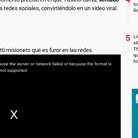
tr
us redes sociales, convirtiéndolo en un video viral.
Gr
Li
si
Th
ti misionero que es furor en las redes.
qu
h