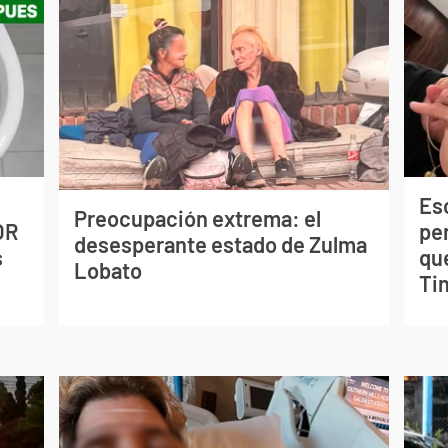
Esc
Preocupación extrema: el
OR
pe
desesperante estado de Zulma
s
qu
Lobato
Tin