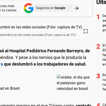
Últ
D
se
ge
pr
slumbró en las redes sociales (Foto: captura de TV).
El
El
esó al Hospital Pediátrico Fernando Barreyro, de
fa
péndice. Y pese a los nervios que le producía la
He
ra
que deslumbró a los trabajadores de salud.
e
Ro
ro
r
dad en Brasil
fa
La
momento preciso en el que Tiziano canta,
sentado