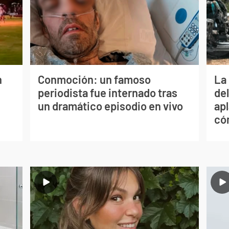
n
Conmoción: un famoso
La 
periodista fue internado tras
de
un dramático episodio en vivo
apl
có