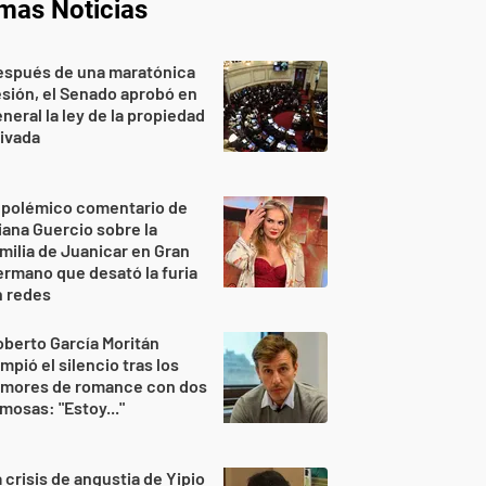
imas Noticias
espués de una maratónica
sión, el Senado aprobó en
neral la ley de la propiedad
ivada
 polémico comentario de
iana Guercio sobre la
milia de Juanicar en Gran
rmano que desató la furia
n redes
berto García Moritán
mpió el silencio tras los
umores de romance con dos
mosas: "Estoy..."
 crisis de angustia de Yipio