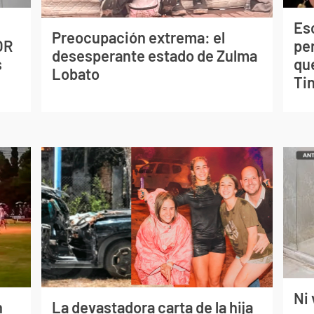
Esc
Preocupación extrema: el
OR
pe
desesperante estado de Zulma
s
qu
Lobato
Tin
Ni 
n
La devastadora carta de la hija