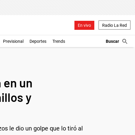
En vivo
Radio La Red
Previsional
Deportes
Trends
a en un
llos y
s le dio un golpe que lo tiró al