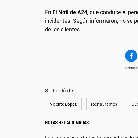
En
El Noti de A24
, que conduce el per
incidentes. Según informaron, no se p
de los clientes.
Faceboo
Se habló de
Vicente López
Restaurantes
Cuc
NOTAS RELACIONADAS
Las imágenes de la fuerte tormenta en Buen