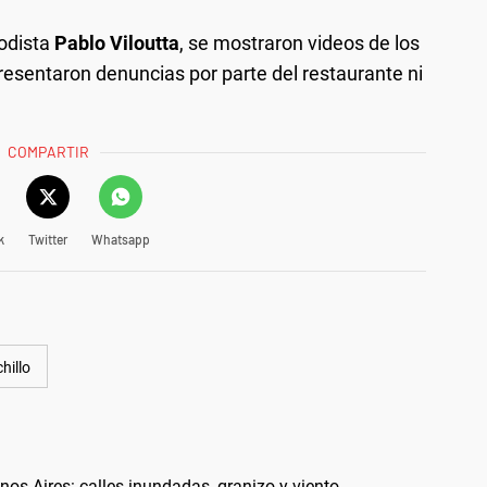
iodista
Pablo Viloutta
, se mostraron videos de los
resentaron denuncias por parte del restaurante ni
COMPARTIR
k
Twitter
Whatsapp
hillo
os Aires: calles inundadas, granizo y viento