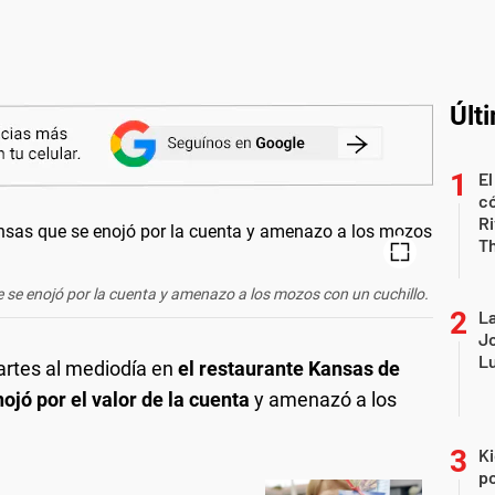
Últ
El
có
Ri
T
e se enojó por la cuenta y amenazo a los mozos con un cuchillo.
La
Jo
Lu
artes al mediodía en
el restaurante Kansas de
ojó por el valor de la cuenta
y amenazó a los
Ki
po