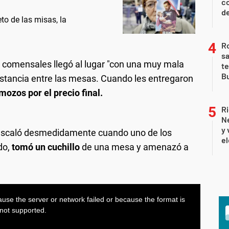
co
de
o de las misas, la
Ro
sa
e comensales llegó al lugar "con una muy mala
te
Bu
 distancia entre las mesas. Cuando les entregaron
mozos por el precio final.
Ri
Ne
y 
 escaló desmedidamente cuando uno de los
el
do,
tomó un cuchillo
de una mesa y amenazó a