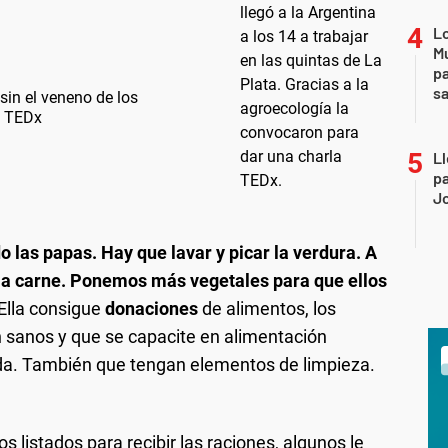
Lo
Mu
pa
sa
sin el veneno de los
a TEDx
Ll
 reclamo de vacunas para las cocineras. (Foto: Revista Garganta
pa
Poderosa)
eciben entre 100 y 150 personas tres veces por semana.
J
ar en las cocineras que nos exponemos mucho. Servimos la
ente a chicos y gente mayor que se quedó sola. Para nosotras
3 y 246, Olmos, fue el último en abrir. Para donaciones:
s por día", dice Zulma. Es mamá de dos nenas que le reclaman
 principios de mayo con coronavirus. Trabajaba en el barrio San
que coordina 7 comedores en las afueras de La Plata.
adoresdelatierra@gmail.com
.
ar en las cocineras que nos exponemos mucho. Servimos la
é más tiempo en casa.
n la villa 31 de Retiro.
o las papas. Hay que lavar y picar la verdura. A
s por día", dice Zulma. Es mamá de dos nenas que le reclaman
a carne. Ponemos más vegetales para que ellos
naciones de productores de la zona y otros puntos del país.
é más tiempo en casa.
Ella consigue
donaciones
de alimentos, los
n sanos y que se capacite en alimentación
da. También que tengan elementos de limpieza.
 listados para recibir las raciones, algunos le