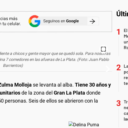
Últ
El
Me
un
R
ente a chicos y gente mayor que se quedó sola. Para nosotras
ina 7 comedores en las afueras de La Plata. (Foto: Juan Pablo
Barrientos)
La
po
re
te
Zulma Molloja
se levanta al alba.
Tiene 30 años y
nitarios
de la zona del
Gran La Plata
donde
 personas. Seis de ellos se abrieron con la
Tr
ne
ca
la