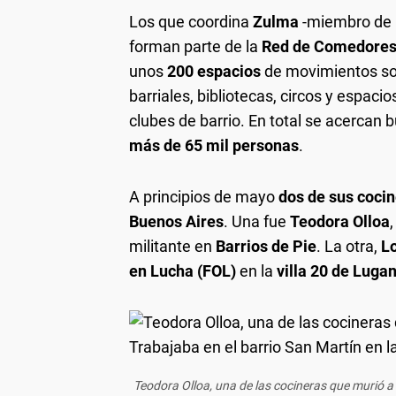
Los que coordina
Zulma
-miembro de 
forman parte de la
Red de Comedores
unos
200 espacios
de movimientos soci
barriales, bibliotecas, circos y espaci
clubes de barrio. En total se acerca
más de 65 mil personas
.
A principios de mayo
dos de sus coci
Buenos Aires
. Una fue
Teodora Olloa
,
militante en
Barrios de Pie
. La otra,
L
en Lucha (FOL)
en la
villa 20 de Luga
Teodora Olloa, una de las cocineras que murió a