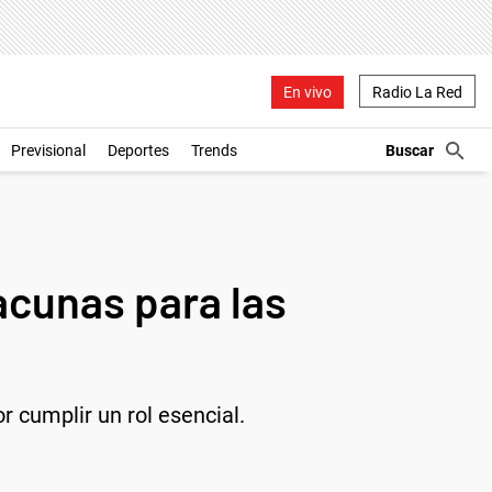
En vivo
Radio La Red
Previsional
Deportes
Trends
acunas para las
 cumplir un rol esencial.