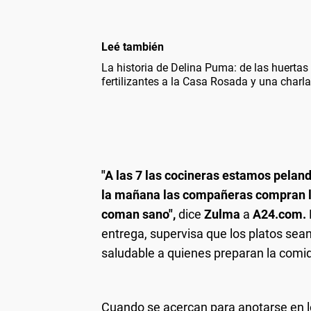
Leé también
La historia de Delina Puma: de las huertas 
fertilizantes a la Casa Rosada y una charl
La actriz y cantante Julieta Venegas se sumó al
Los siete comedores que coordina Zulma r
"Nos sentimos abandonadas. Tienen que pens
"Vemos mucha necesidad, les damos comida cali
El comedor Esperanza de los Niños, en 48
comida a decenas de personas al menos dos vece
Teodora Olloa, una de las cocineras que murió a
son bienvenidos", dice Zulma Molloja 
uniondetrabaj
"Nos sentimos abandonadas. Tienen que pens
que est
Martín e
"A las 7 las cocineras estamos peland
comida a decenas de personas al menos dos vece
la mañana las compañeras compran l
Los 7 comedores que coordina Zulma reciben do
que est
coman sano",
dice
Zulma
a
A24.com.
entrega, supervisa que los platos sea
saludable a quienes preparan la comi
Cuando se acercan para anotarse en los