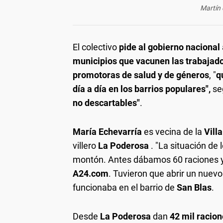
Martín e
El colectivo
pide al gobierno nacional
municipios que vacunen las trabajad
promotoras de salud y de géneros
, "
q
día a día en los barrios populares",
se
no descartables"
.
María Echevarría
es vecina de la
Vill
villero
La Poderosa
. "La situación d
montón. Antes dábamos 60 raciones y
A24.com
. Tuvieron que abrir un nuevo
funcionaba en el barrio de
San Blas
.
Desde
La Poderosa
dan
42 mil racion