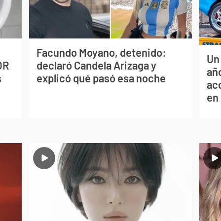
Facundo Moyano, detenido:
Un
OR
declaró Candela Arizaga y
año
s
explicó qué pasó esa noche
ac
en