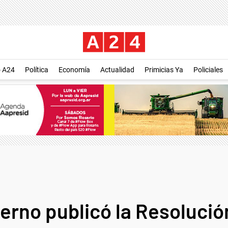
o A24
Política
Economía
Actualidad
Primicias Ya
Policiales
bierno publicó la Resoluci