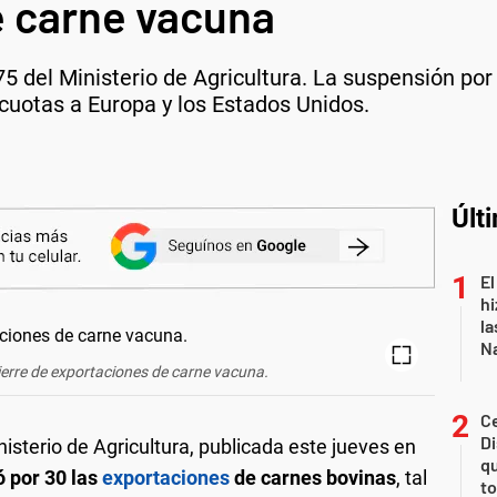
e carne vacuna
75 del Ministerio de Agricultura. La suspensión por
cuotas a Europa y los Estados Unidos.
Últ
El
hi
la
Na
 cierre de exportaciones de carne vacuna.
Ce
D
isterio de Agricultura, publicada este jueves en
qu
 por 30 las
exportaciones
de carnes bovinas
, tal
to