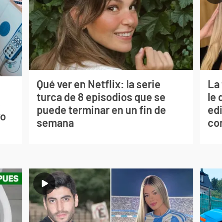
Qué ver en Netflix: la serie
La
turca de 8 episodios que se
le 
s
puede terminar en un fin de
edi
vo
semana
co