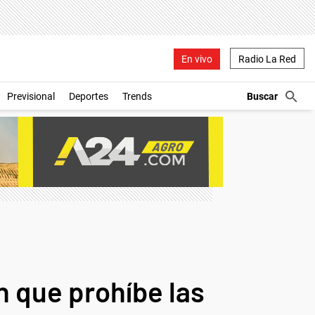
En vivo
Radio La Red
Previsional
Deportes
Trends
ón que prohíbe las