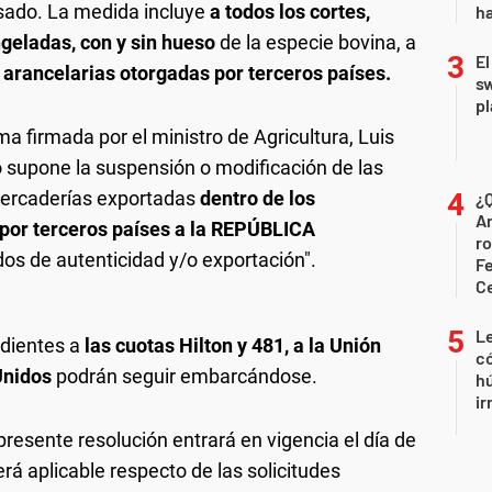
sado. La medida incluye
a todos los cortes,
ha
ngeladas, con y sin hueso
de la especie bovina, a
El
 arancelarias otorgadas por terceros países.
sw
pl
rma firmada por el ministro de Agricultura, Luis
 supone la suspensión o modificación de las
mercaderías exportadas
dentro de los
¿Q
Ar
 por terceros países a la REPÚBLICA
ro
dos de autenticidad y/o exportación".
Fe
C
Le
ndientes a
las cuotas Hilton y 481, a la Unión
có
Unidos
podrán seguir embarcándose.
h
ir
a presente resolución entrará en vigencia el día de
será aplicable respecto de las solicitudes