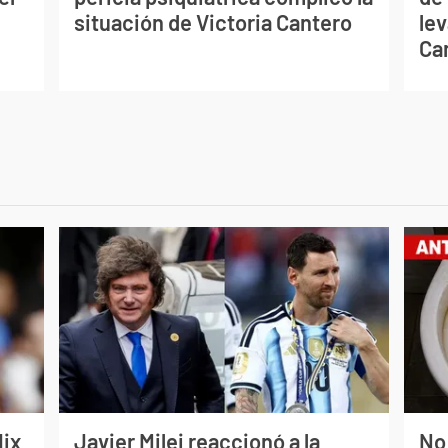
situación de Victoria Cantero
lev
Ca
lix
Javier Milei reaccionó a la
No