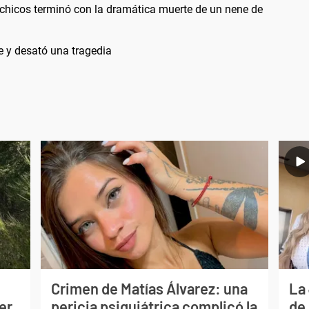
 chicos terminó con la dramática muerte de un nene de
e y desató una tragedia
Crimen de Matías Álvarez: una
La
er
pericia psiquiátrica complicó la
de