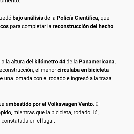
momento.
quedó
bajo análisis
de la
Policía Científica
, que
icos
para completar la
reconstrucción del hecho
.
0
a la altura del
kilómetro 44
de la
Panamericana
,
reconstrucción, el menor
circulaba en bicicleta
 una lomada con el rodado e ingresó a la traza
fue e
mbestido por el Volkswagen Vento
. El
ápido, mientras que la bicicleta, rodado 16,
 constatada en el lugar.