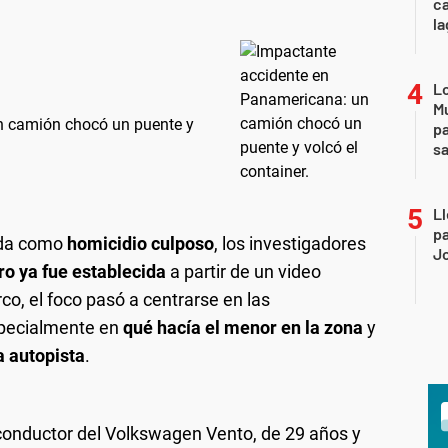
ca
la
Lo
Mu
n camión chocó un puente y
pa
sa
Ll
pa
ada como
homicidio culposo
, los investigadores
J
ro ya fue establecida
a partir de un video
o, el foco pasó a centrarse en las
specialmente en
qué hacía el menor en la zona
y
a autopista
.
conductor del Volkswagen Vento, de 29 años y