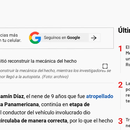
Últ
El
Me
un
R
onstruir la mecánica del hecho, mientras los investigadores se
r llegó a la autopista. (Foto: archivo)
La
po
re
jamín Díaz
, el nene de 9 años que fue
atropellado
te
ta Panamericana
, continúa en
etapa de
l conductor del vehículo involucrado dio
Tr
irculaba de manera correcta
, por lo que el hecho
ne