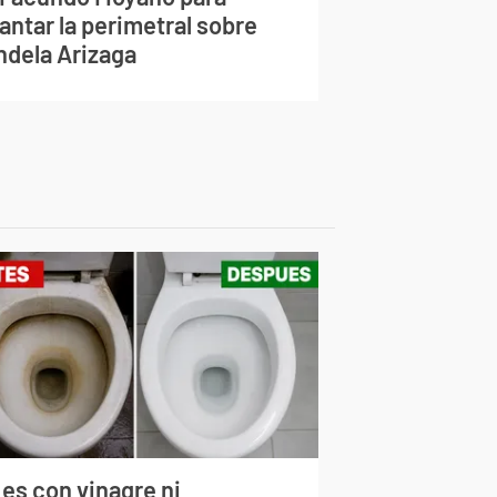
antar la perimetral sobre
ndela Arizaga
 es con vinagre ni