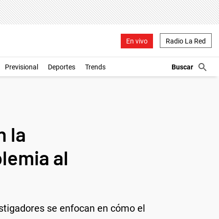
En vivo
Radio La Red
Previsional
Deportes
Trends
 la
lemia al
vestigadores se enfocan en cómo el