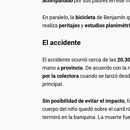
acompañado
por sus padres en ese 
En paralelo, la
bicicleta
de Benjamín 
realiza
peritajes
y
estudios planimétr
El accidente
El accidente ocurrió cerca de las
20.3
mano a
provincia
. De acuerdo con la 
por la colectora
cuando se lanzó desde
principal.
Sin posibilidad de evitar el impacto
, 
cuerpo del niño quedó sobre el carril r
terminó en la banquina. La muerte fue