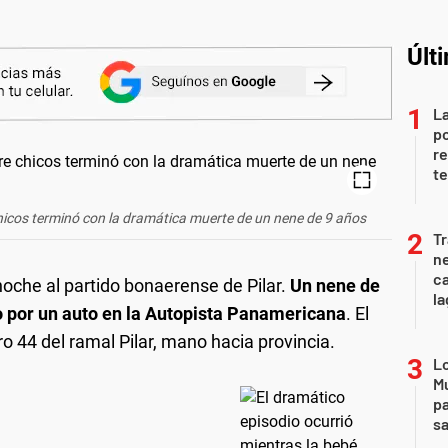
Últ
La
po
re
te
hicos terminó con la dramática muerte de un nene de 9 años
Tr
ne
ca
noche al partido bonaerense de Pilar.
Un nene de
la
o por un auto en la Autopista Panamericana
. El
tro 44 del ramal Pilar, mano hacia provincia.
Lo
Mu
pa
sa