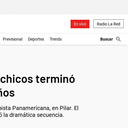
En vivo
Radio La Red
Previsional
Deportes
Trends
 chicos terminó
ños
pista Panamericana, en Pilar. El
ó la dramática secuencia.