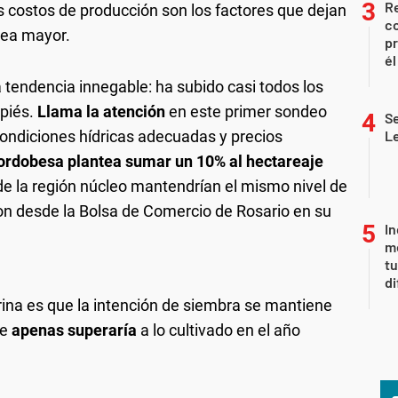
Re
os costos de producción son los factores que dejan
co
rea mayor.
pr
él
 tendencia innegable: ha subido casi todos los
spiés.
Llama la atención
en este primer sondeo
Se
 condiciones hídricas adecuadas y precios
L
cordobesa plantea sumar un 10% al hectareaje
 de la región núcleo mantendrían el mismo nivel de
on desde la Bolsa de Comercio de Rosario en su
In
me
t
di
rina es que la intención de siembra se mantiene
ue
apenas superaría
a lo cultivado en el año