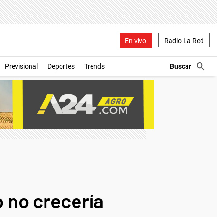
En vivo
Radio La Red
Previsional
Deportes
Trends
o no crecería