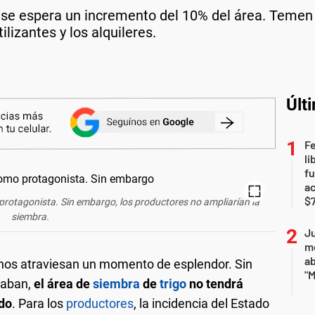
se espera un incremento del 10% del área. Temen 
lizantes y los alquileres.
Últ
F
li
fu
a
$7
protagonista. Sin embargo, los productores no ampliarían la
siembra.
Ju
m
a
anos atraviesan un momento de esplendor. Sin
"M
raban,
el área de
siembra
de
trigo
no tendrá
ado
. Para los
productores
, la incidencia del Estado