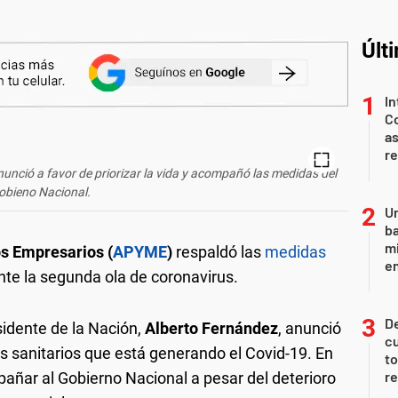
Últ
In
Co
as
r
unció a favor de priorizar la vida y acompañó las medidas del
obieno Nacional.
Un
ba
mi
s Empresarios (
APYME
)
respaldó las
medidas
en
nte la segunda ola de coronavirus.
De
sidente de la Nación,
Alberto Fernández
, anunció
cu
os sanitarios que está generando el Covid-19. En
to
re
pañar al Gobierno Nacional a pesar del deterioro