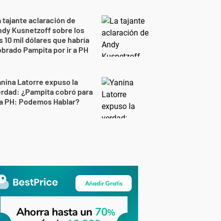
 tajante aclaración de
dy Kusnetzoff sobre los
s 10 mil dólares que habría
brado Pampita por ir a PH
nina Latorre expuso la
rdad: ¿Pampita cobró para
 a PH: Podemos Hablar?