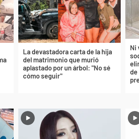
Ni 
La devastadora carta de la hija
so
lma
del matrimonio que murió
eli
aplastado por un árbol: "No sé
de
cómo seguir"
pr