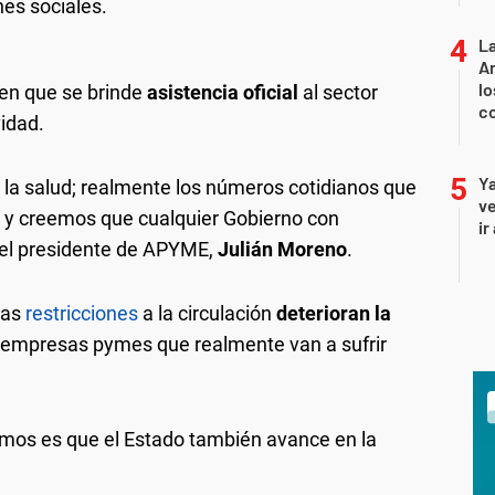
es sociales.
La
An
lo
en que se brinde
asistencia oficial
al sector
co
vidad.
Ya
 salud; realmente los números cotidianos que
ve
 y creemos que cualquier Gobierno con
ir
 el presidente de APYME,
Julián Moreno
.
"las
restricciones
a la circulación
deterioran la
 empresas pymes que realmente van a sufrir
amos es que el Estado también avance en la