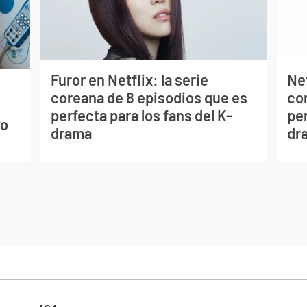
Furor en Netflix: la serie
Net
coreana de 8 episodios que es
co
s
perfecta para los fans del K-
per
vo
drama
dr