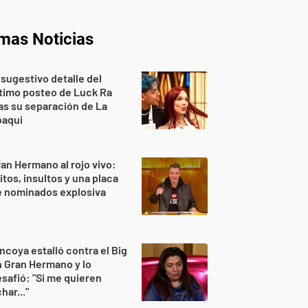
imas Noticias
 sugestivo detalle del
timo posteo de Luck Ra
as su separación de La
oaqui
an Hermano al rojo vivo:
itos, insultos y una placa
e nominados explosiva
ncoya estalló contra el Big
 Gran Hermano y lo
safió: "Si me quieren
har..."