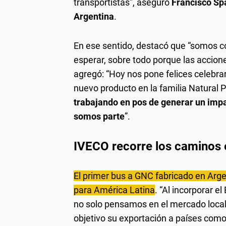
transportistas”, aseguró
Francisco Sp
Argentina
.
En ese sentido, destacó que “somos 
esperar, sobre todo porque las accio
agregó: “Hoy nos pone felices celebra
nuevo producto en la familia Natural
trabajando en pos de generar un impa
somos parte
”.
IVECO recorre los caminos e
El primer bus a GNC fabricado en Arg
para América Latina
. “Al incorporar e
no solo pensamos en el mercado loca
objetivo su exportación a países como