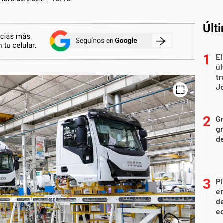
Últ
El
úl
tr
J
Gr
gr
d
Pi
en
de
ec