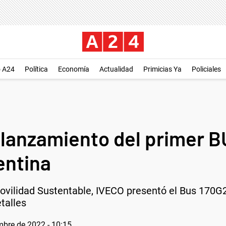
o A24
Política
Economía
Actualidad
Primicias Ya
Policiales
 lanzamiento del primer 
entina
ovilidad Sustentable, IVECO presentó el Bus 170G2
talles
mbre de 2022 - 10:15