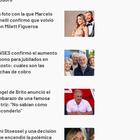
 foto con la que Marcelo
nelli confirmó que volvió
n Milett Figueroa
NSES confirmó el aumento
bono para jubilados en
osto: cuáles son las
echas de cobro
gel de Brito anunció el
mbarazo de una famosa
triz: "No sabían cómo
sconderlo"
ni Stoessel y una decisión
e encendió la polémica