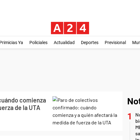
Primicias Ya
Policiales
Actualidad
Deportes
Previsional
Mu
 cuándo comienza
Not
uerza de la UTA
No
bi
ME
sa
i