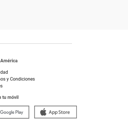
 América
idad
os y Condiciones
es
 tu móvil