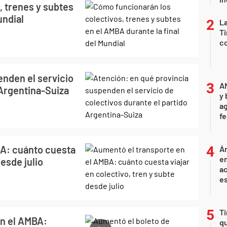
, trenes y subtes
undial
La
Ti
co
enden el servicio
A
 Argentina-Suiza
y 
ag
f
BA: cuánto cuesta
Án
e
desde julio
ac
e
Ti
en el AMBA:
qu