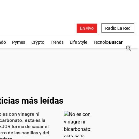
En vivo
Radio La Red
ndo
Pymes
Crypto
Trends
Life Style
Tecnología
icias más leídas
 es con vinagre ni
carbonato: esta es la
JOR forma de sacar el
rro de las canillas y del
nodoro