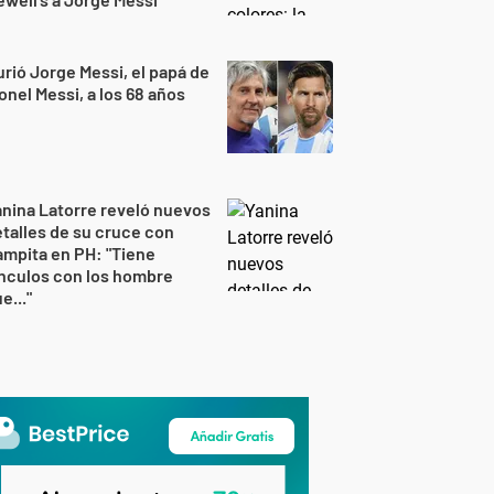
rió Jorge Messi, el papá de
onel Messi, a los 68 años
nina Latorre reveló nuevos
talles de su cruce con
mpita en PH: "Tiene
nculos con los hombre
e..."