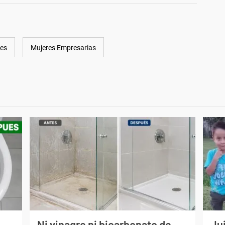
es
Mujeres Empresarias
Ni vinagre ni bicarbonato de
Jui