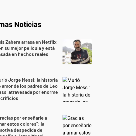
imas Noticias
is Zahera arrasa en Netflix
n su mejor película y está
sada en hechos reales
rió Jorge Messi: la historia
 amor de los padres de Leo
essi atravesada por enorme
crificios
racias por enseñarle a
ar estos colores": la
motiva despedida de
well's a Jorge Messi