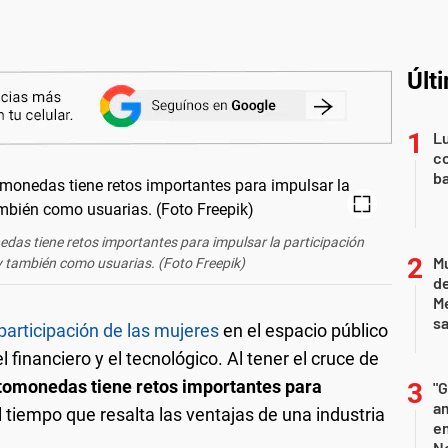
Últ
Lu
co
ba
edas tiene retos importantes para impulsar la participación
Mu
 y también como usuarias. (Foto Freepik)
de
M
sa
 participación de las mujeres
en el espacio público
financiero y el tecnológico. Al tener el cruce de
ptomonedas tiene retos importantes para
"G
am
al tiempo que resalta las ventajas de una industria
e
Ne