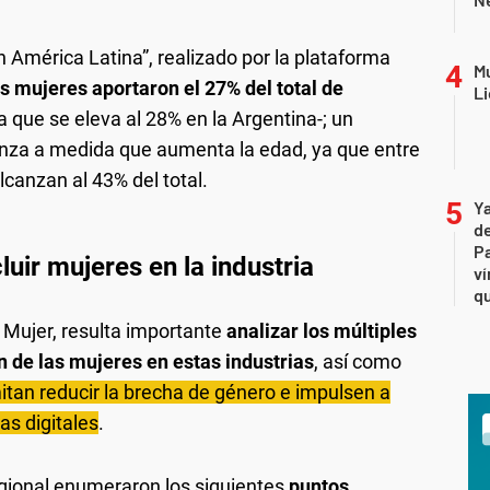
 América Latina”, realizado por la plataforma
Mu
s mujeres aportaron el 27% del total de
Li
ra que se eleva al 28% en la Argentina-; un
nza a medida que aumenta la edad, ya que entre
canzan al 43% del total.
Ya
de
Pa
uir mujeres en la industria
ví
qu
a Mujer, resulta importante
analizar los múltiples
n de las mujeres en estas industrias
, así como
tan reducir la brecha de género e impulsen a
as digitales
.
egional enumeraron los siguientes
puntos