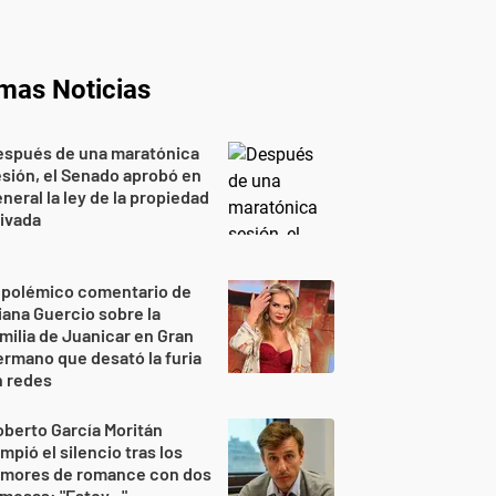
imas Noticias
espués de una maratónica
sión, el Senado aprobó en
neral la ley de la propiedad
ivada
 polémico comentario de
iana Guercio sobre la
milia de Juanicar en Gran
rmano que desató la furia
n redes
berto García Moritán
mpió el silencio tras los
umores de romance con dos
mosas: "Estoy..."