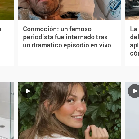
n
Conmoción: un famoso
La 
periodista fue internado tras
de
un dramático episodio en vivo
apl
có