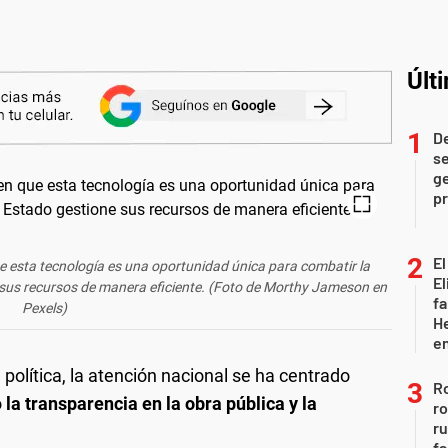
Últ
D
se
ge
pr
El
e esta tecnología es una oportunidad única para combatir la
El
e sus recursos de manera eficiente. (Foto de Morthy Jameson en
fa
Pexels)
He
e
olítica, la atención nacional se ha centrado
Ro
o
la transparencia en la obra pública y la
ro
r
fa