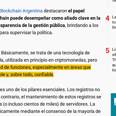
Blockchain Argentina
destacaron
el papel
La
chain puede desempeñar como aliado clave en la
tr
nsparencia de la gestión pública
, brindando a los
Gr
ra supervisar la política.
Li
 Básicamente, se trata de una tecnología de
si
Th
a, utilizada en principio en criptomonedas, pero
qu
ad de funciones, especialmente en áreas que
h
le y, sobre todo, confiable
.
s uno de los pilares esenciales. Los registros no
 contrario, el mantenimiento de estos registros se
 (o incluso cientos de miles) de servidores. La
únicamente mediante el consenso de la mayoría de