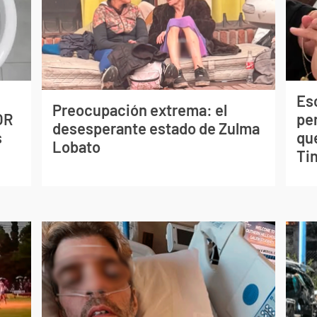
Esc
Preocupación extrema: el
OR
pe
desesperante estado de Zulma
s
qu
Lobato
Tin