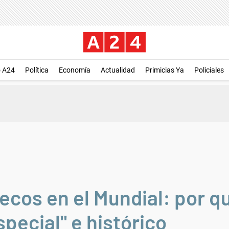
o A24
Política
Economía
Actualidad
Primicias Ya
Policiales
ecos en el Mundial: por q
special" e histórico