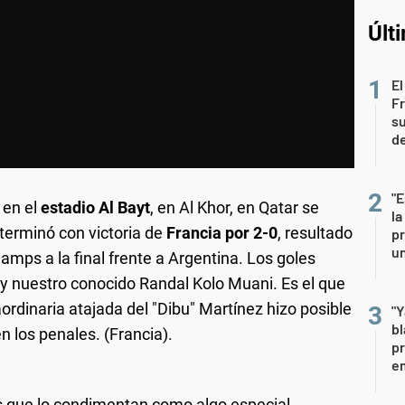
Últ
El
Fr
su
de
"E
en el
estadio Al Bayt
, en Al Khor, en Qatar se
la
 terminó con victoria de
Francia por 2-0
, resultado
pr
un
hamps a la final frente a Argentina. Los goles
 nuestro conocido Randal Kolo Muani. Es el que
traordinaria atajada del "Dibu" Martínez hizo posible
"Y
b
los penales. (Francia).
pr
em
s que lo condimentan como algo especial.