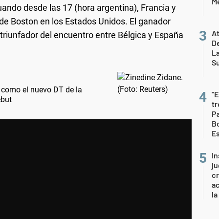
Me
uando desde las 17 (hora argentina), Francia y
de Boston en los Estados Unidos. El ganador
At
 triunfador del encuentro entre Bélgica y España
De
L
S
 como el nuevo DT de la
"E
ebut
t
Pa
Bo
E
In
ju
cr
ac
la