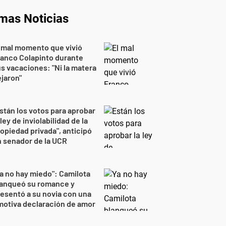
imas Noticias
 mal momento que vivió
anco Colapinto durante
s vacaciones: "Ni la matera
jaron"
stán los votos para aprobar
 ley de inviolabilidad de la
opiedad privada", anticipó
 senador de la UCR
a no hay miedo": Camilota
lanqueó su romance y
esentó a su novia con una
otiva declaración de amor