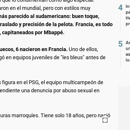
In
aron en el mundial, pero con estilos muy
pa
más parecido al sudamericano: buen toque,
He
pr
aslado y precisión de la pelota. Francia, es todo
s, capitaneados por Mbappé.
As
un
uecos, 6 nacieron en Francia.
Uno de ellos,
as
ó en equipos juveniles de "les bleus" antes de
l
es figura en el PSG, el equipo multicampeón de
pendiente una denuncia por abuso sexual en