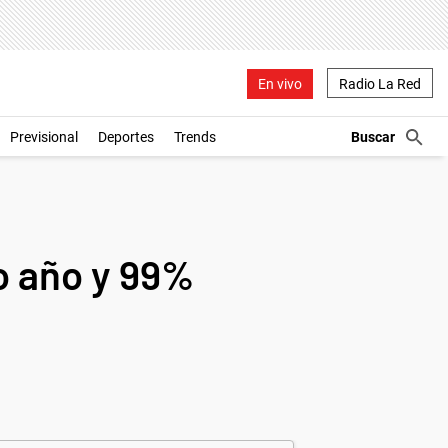
En vivo
Radio La Red
Previsional
Deportes
Trends
o año y 99%