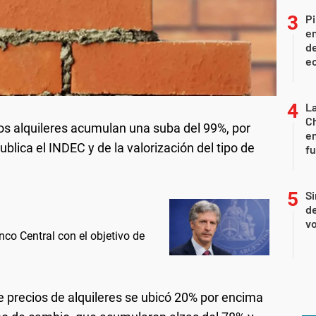
Pi
en
de
ec
La
Ch
os alquileres acumulan una suba del 99%, por
en
blica el INDEC y de la valorización del tipo de
f
Si
de
vo
nco Central con el objetivo de
e precios de alquileres se ubicó 20% por encima